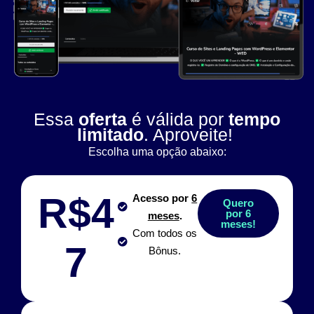
Essa
oferta
é válida por
tempo
limitado
. Aproveite!
Escolha uma opção abaixo:
R$4
Acesso por
6
Quero
por 6
meses
.
meses!
Com todos os
7
Bônus.