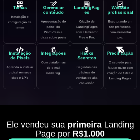
Temas
Gerenciar
LandingPag
WebSite
contéudo
es
profissional
Instalação e
Apresentação do
Criação de
Estruturando um
configuração de
painel do
LandingPages
site profissional
temas
WordPress e
com Elementor
com elementor
dicas sobre posts
Free e Pro.
pro.
Instalação
Integrações
Hacks
Precificação
de Pixels
Secretos
Com plataformas
O segredo para
Aprenda a instalar
Segredos das
de e-mail
faturar muito com
o pixel em seus
páginas de
marketing.
criação de Sites e
sites e LP's
vendas de alta
Landing Pages
conversão
Ele vendeu sua
primeira
Landing
Page por
R$1.000