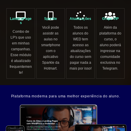
LandingPage
Sparkle
Atualizações
Grupo VIP
s
Você pode
Todos os
Além da
Combo de
assistir as
alunos do
plataforma do
LP's que uso
aulas no
WED tem
curso, o
em minhas
smartphone
acesso as
aluno poderá
campanhas.
com o
atualizações
ingressar na
Esse módulo
aplicativo
do curso sem
comunidade
é atualizado
Sparkle da
pagar nada a
exclusiva no
frequentemen
Hotmart.
mais por isso!
Telegram.
te!
Plataforma moderna para uma melhor experiência do aluno.