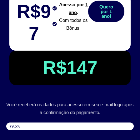
R$9
Acesso por
1
Quero
por 1
ano
.
ano!
Com todos os
7
Bônus.
R$147
Você receberá os dados para acesso em seu e-mail logo após
a confirmação do pagamento.
VAGAS DISPONÍVEIS
79.5%