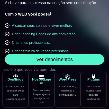
A chave para o sucesso na criação sem complicação.
Com o WED você poderá:
Alcançar seus sonhos e viver melhor;
Criar Landding Pages de alta conversão;
Criar sites profissionais;
Criar estrutura de venda profissional.
Ver depoimentos
Isso é o que você vai aprender:
Domínios
Hospedage
WordPress
Plugins
m
O que é e como
O que é o WP,
Instalação de
Como contratar
contratar. Dicas
Instalação e
plugins. Dicas
hospedagem e
para
configuração...
para uso
configurar as
Empreendedores
profissional
DNS.