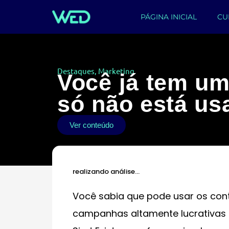
PÁGINA INICIAL
CU
Destaques
,
Marketing
Você já tem um
só não está us
Ver conteúdo
realizando análise…
Você sabia que pode usar os conta
campanhas altamente lucrativas