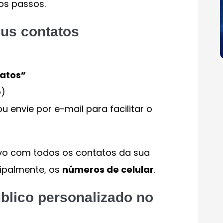
mos passos.
eus contatos
tatos”
o)
u envie por e-mail para facilitar o
vo com todos os contatos da sua
cipalmente, os
números de celular
.
úblico personalizado no