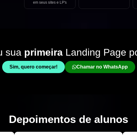
em seus sites e LP's
u sua
primeira
Landing Page p
Sim, quero começar!
Chamar no WhatsApp
Depoimentos de
alunos