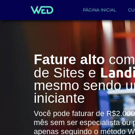
PÁGINA INICIAL
CU
Fature alto
com 
Land
de Sites e
mesmo sendo 
iniciante
Você pode faturar de R$2.000
mês sem ser especialista ou 
apenas seguindo o método 