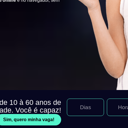
 online
e no navegador, sem
 de 10 à 60 anos de
Dias
Hor
dade. Você é capaz!
Sim, quero minha vaga!