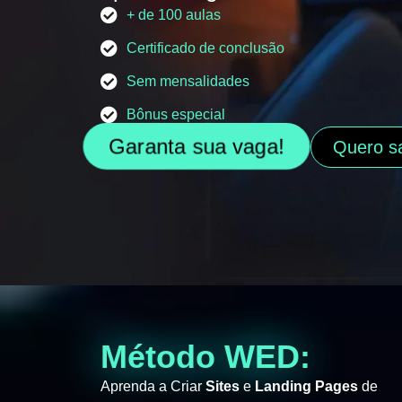
+ de 100 aulas
Certificado de conclusão
Sem mensalidades
Bônus especial
Garanta sua vaga!
Quero s
Método WED:
Aprenda a Criar
Sites
e
Landing Pages
de