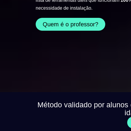
lista de ferramentas úteis que funcionam
100%
necessidade de instalação.
Quem é o professor?
Método validado por alunos
i