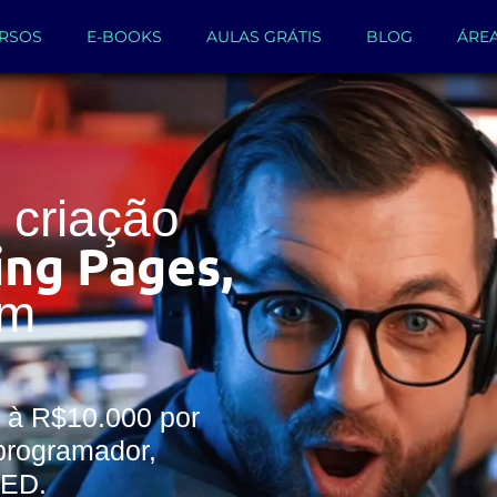
RSOS
E-BOOKS
AULAS GRÁTIS
BLOG
ÁRE
criação
ing Pages,
um
 à R$10.000 por
programador,
WED.