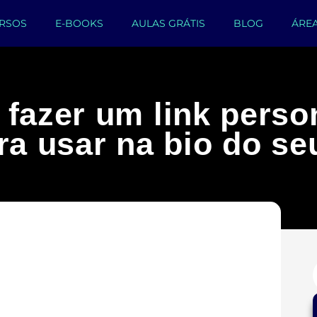
RSOS
E-BOOKS
AULAS GRÁTIS
BLOG
ÁRE
 fazer um link perso
ara usar na bio do s