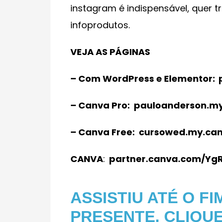
instagram é indispensável, quer 
infoprodutos.
VEJA AS PÁGINAS
– Com WordPress e Elementor:
– Canva Pro:
pauloanderson.my.
– Canva Free:
cursowed.my.canv
CANVA
:
partner.canva.com/Yg
ASSISTIU ATÉ O F
PRESENTE, CLIQUE