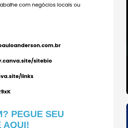
trabalhe com negócios locais ou
pauloanderson.com.br
canva.site/sitebio
a.site/links
R9xK
IM? PEGUE SEU
 AQUI!