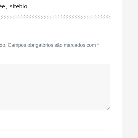
ree
,
sitebio
do.
Campos obrigatórios são marcados com
*