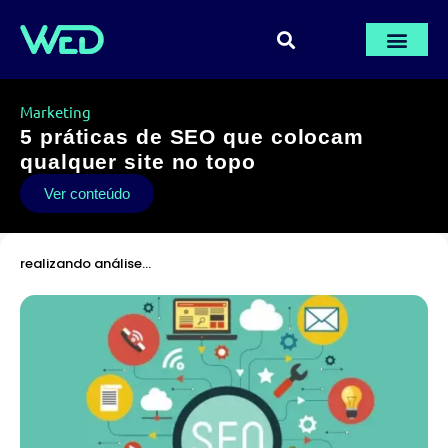
PÁGINA INICIA
AULAS GRÁTI
ÁREA DE M
Marketing
5 práticas de SEO que colocam
qualquer site no topo
Ver conteúdo
realizando análise…