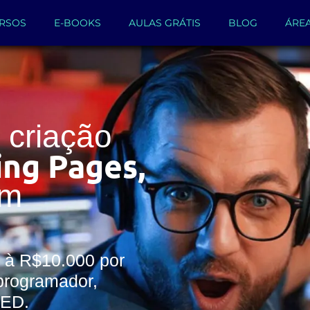
RSOS
E-BOOKS
AULAS GRÁTIS
BLOG
ÁRE
criação
ing Pages,
um
 à R$10.000 por
programador,
WED.