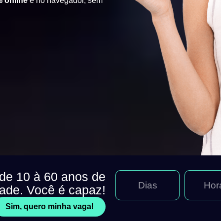
 online
e no navegador, sem
 de 10 à 60 anos de
Dias
Hor
dade. Você é capaz!
Sim, quero minha vaga!