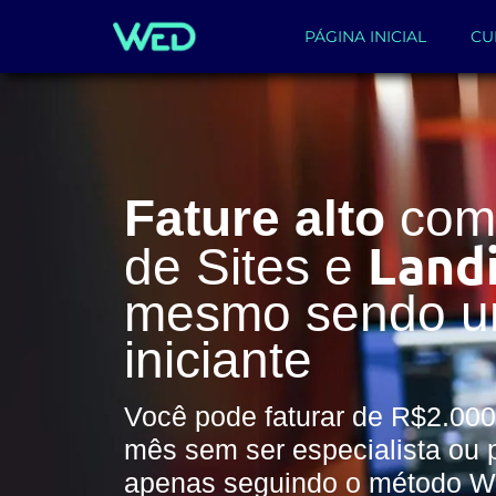
PÁGINA INICIAL
CU
Fature alto
com 
Land
de Sites e
mesmo sendo 
iniciante
Você pode faturar de R$2.000
mês sem ser especialista ou 
apenas seguindo o método 