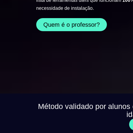
lista de ferramentas úteis que funcionam
100%
necessidade de instalação.
Quem é o professor?
Método validado por alunos
i