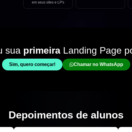
em seus sites e LP's
u sua
primeira
Landing Page p
Sim, quero começar!
Chamar no WhatsApp
Depoimentos de
alunos