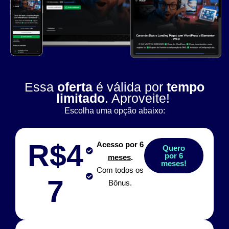
Essa
oferta
é válida por
tempo
limitado
. Aproveite!
Escolha uma opção abaixo:
R$4
Acesso por
6
Quero
por 6
meses
.
meses!
Com todos os
7
Bônus.