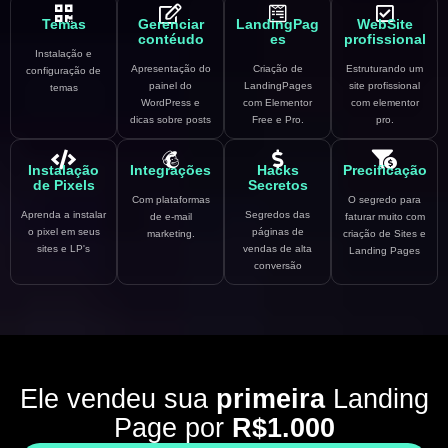
Temas
Gerenciar
LandingPag
WebSite
contéudo
es
profissional
Instalação e
Apresentação do
Criação de
Estruturando um
configuração de
painel do
LandingPages
site profissional
temas
WordPress e
com Elementor
com elementor
dicas sobre posts
Free e Pro.
pro.
Instalação
Integrações
Hacks
Precificação
de Pixels
Secretos
Com plataformas
O segredo para
Aprenda a instalar
Segredos das
de e-mail
faturar muito com
o pixel em seus
páginas de
marketing.
criação de Sites e
sites e LP's
vendas de alta
Landing Pages
conversão
Ele vendeu sua
primeira
Landing
Page por
R$1.000