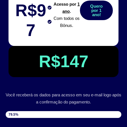
R$9
Acesso por
1
Quero
por 1
ano
.
ano!
Com todos os
7
Bônus.
R$147
Você receberá os dados para acesso em seu e-mail logo após
a confirmação do pagamento.
VAGAS DISPONÍVEIS
79.5%