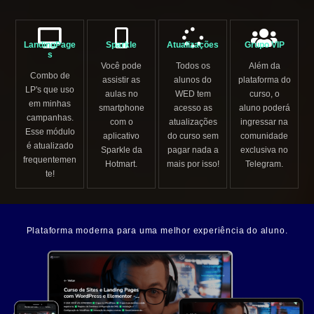
LandingPage
Sparkle
Atualizações
Grupo VIP
s
Você pode
Todos os
Além da
Combo de
assistir as
alunos do
plataforma do
LP's que uso
aulas no
WED tem
curso, o
em minhas
smartphone
acesso as
aluno poderá
campanhas.
com o
atualizações
ingressar na
Esse módulo
aplicativo
do curso sem
comunidade
é atualizado
Sparkle da
pagar nada a
exclusiva no
frequentemen
Hotmart.
mais por isso!
Telegram.
te!
Plataforma moderna para uma melhor experiência do aluno.