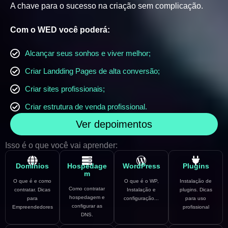
A chave para o sucesso na criação sem complicação.
Com o WED você poderá:
Alcançar seus sonhos e viver melhor;
Criar Landding Pages de alta conversão;
Criar sites profissionais;
Criar estrutura de venda profissional.
Ver depoimentos
Isso é o que você vai aprender:
Domínios
Hospedage
WordPress
Plugins
m
O que é e como
O que é o WP,
Instalação de
Como contratar
contratar. Dicas
Instalação e
plugins. Dicas
hospedagem e
para
configuração...
para uso
configurar as
Empreendedores
profissional
DNS.