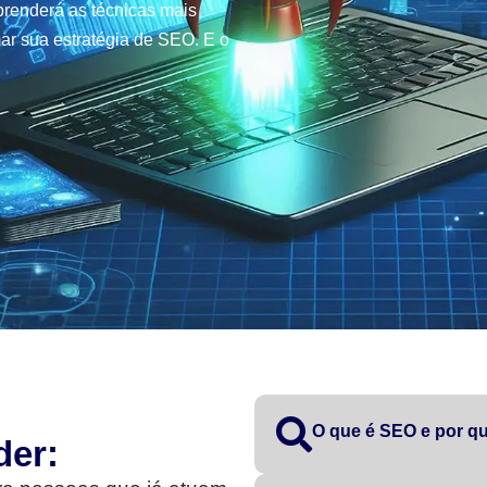
renderá as técnicas mais
ar sua estratégia de SEO. E o
O que é SEO e por qu
der: