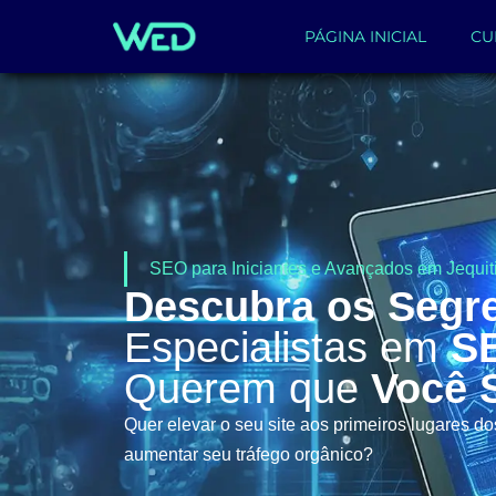
PÁGINA INICIAL
CU
SEO para Iniciantes e Avançados em Jequiti
Descubra os Segr
Especialistas em
S
Querem que
Você 
Quer elevar o seu site aos primeiros lugares d
aumentar seu tráfego orgânico?