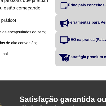
ra pessoas que já atuam
Principais conceitos
 ou estão começando.
prático!
Ferramentas para Pe
a de encapsulados do zero;
SEO na prática (Palavr
as de alta conversão;
onal.
Estratégia premium
Satisfação garantida o