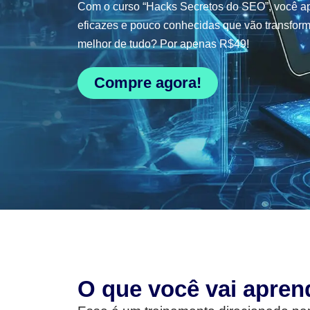
Com o curso “Hacks Secretos do SEO”, você ap
eficazes e pouco conhecidas que vão transform
melhor de tudo? Por apenas R$49!
Compre agora!
O que você vai apren