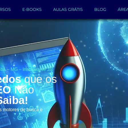
RSOS
E-BOOKS
AULAS GRÁTIS
BLOG
ÁRE
bá – MG – Inscreva-se Já!
edos
que os
EO
Não
Saiba!
os motores de busca e