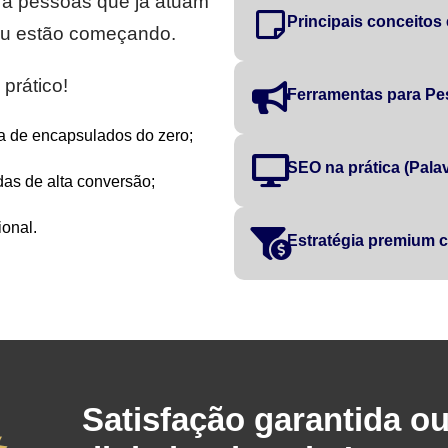
ra pessoas que já atuam
Principais conceitos
 ou estão começando.
prático!
Ferramentas para Pe
a de encapsulados do zero;
SEO na prática (Palavr
as de alta conversão;
onal.
Estratégia premium
Satisfação garantida o