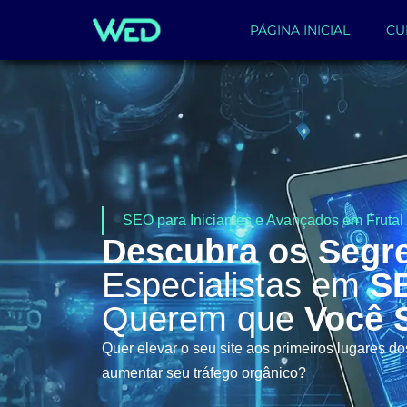
PÁGINA INICIAL
CU
SEO para Iniciantes e Avançados em Frutal 
Descubra os Segr
Especialistas em
S
Querem que
Você 
Quer elevar o seu site aos primeiros lugares d
aumentar seu tráfego orgânico?