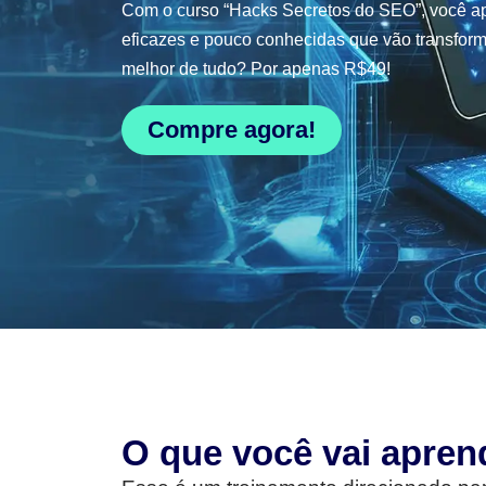
Com o curso “Hacks Secretos do SEO”, você ap
eficazes e pouco conhecidas que vão transform
melhor de tudo? Por apenas R$49!
Compre agora!
O que você vai apren