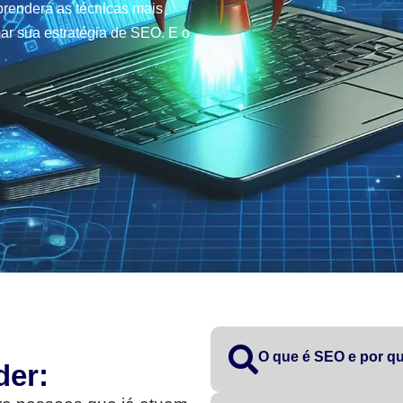
renderá as técnicas mais
ar sua estratégia de SEO. E o
O que é SEO e por qu
der: