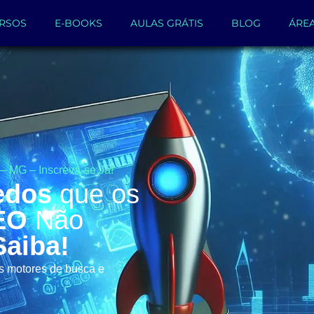
RSOS
E-BOOKS
AULAS GRÁTIS
BLOG
ÁRE
– MG – Inscreva-se Já!
edos
que os
EO
Não
Saiba!
os motores de busca e