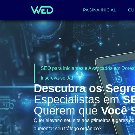
PÁGINA INICIAL
CU
SEO para Iniciantes e Avançados em Dore
Inscreva-se Já!
Descubra os Segr
Especialistas em
S
Querem que
Você 
Quer elevar o seu site aos primeiros lugares d
aumentar seu tráfego orgânico?