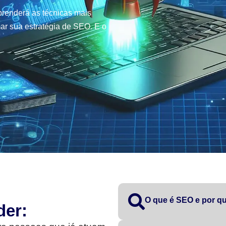
renderá as técnicas mais
ar sua estratégia de SEO. E o
O que é SEO e por qu
der: