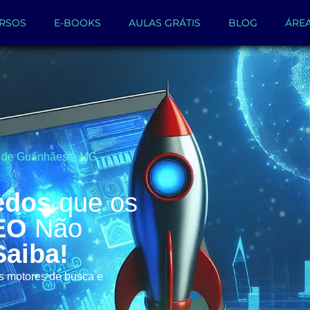
RSOS
E-BOOKS
AULAS GRÁTIS
BLOG
ÁRE
s de Guanhães – MG –
edos
que os
EO
Não
Saiba!
os motores de busca e