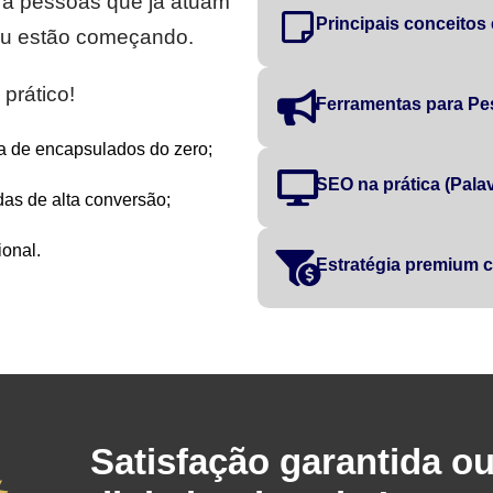
ra pessoas que já atuam
Principais conceitos
 ou estão começando.
prático!
Ferramentas para Pe
a de encapsulados do zero;
SEO na prática (Palavr
as de alta conversão;
onal.
Estratégia premium
Satisfação garantida o