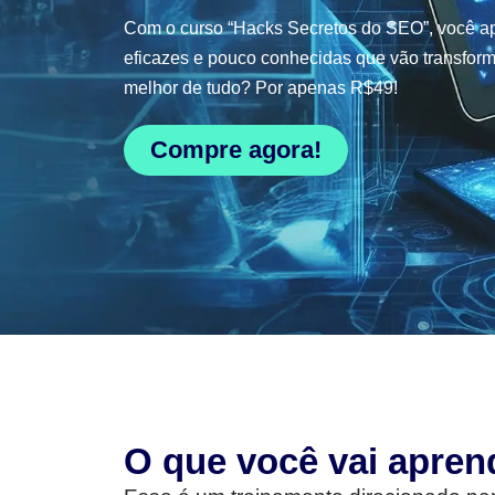
Com o curso “Hacks Secretos do SEO”, você ap
eficazes e pouco conhecidas que vão transform
melhor de tudo? Por apenas R$49!
Compre agora!
O que você vai apren