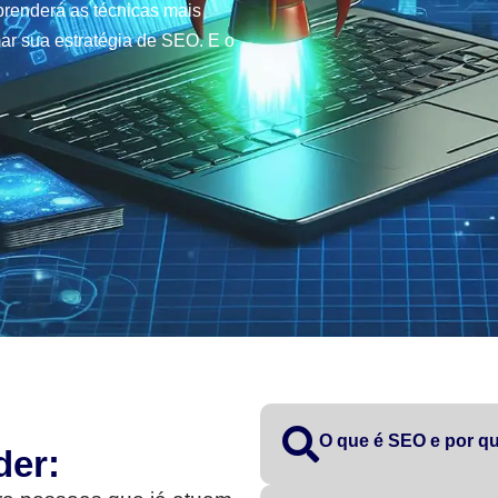
renderá as técnicas mais
ar sua estratégia de SEO. E o
O que é SEO e por qu
der: