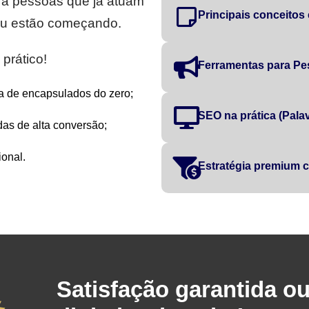
ra pessoas que já atuam
Principais conceitos
 ou estão começando.
prático!
Ferramentas para Pe
a de encapsulados do zero;
SEO na prática (Palavr
as de alta conversão;
onal.
Estratégia premium
Satisfação garantida o