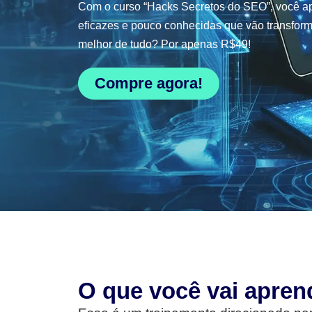
Com o curso “Hacks Secretos do SEO”, você ap
eficazes e pouco conhecidas que vão transform
melhor de tudo? Por apenas R$49!
Compre agora!
O que você vai apren