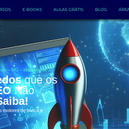
RSOS
E-BOOKS
AULAS GRÁTIS
BLOG
ÁRE
sia – MG – Inscreva-se Já!
edos
que os
EO
Não
Saiba!
os motores de busca e