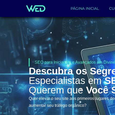
PÁGINA INICIAL
CU
SEO para Iniciantes e Avançados em Diviné
Descubra os Segr
Especialistas em
S
Querem que
Você 
Quer elevar o seu site aos primeiros lugares d
aumentar seu tráfego orgânico?