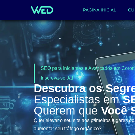
PÁGINA INICIAL
CU
SEO para Iniciantes e Avançados em Coron
Inscreva-se Já!
Descubra os Segr
Especialistas em
S
Querem que
Você 
Quer elevar o seu site aos primeiros lugares d
aumentar seu tráfego orgânico?