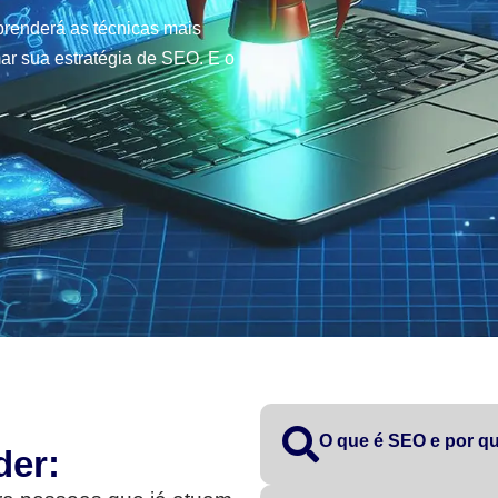
renderá as técnicas mais
ar sua estratégia de SEO. E o
O que é SEO e por qu
der: