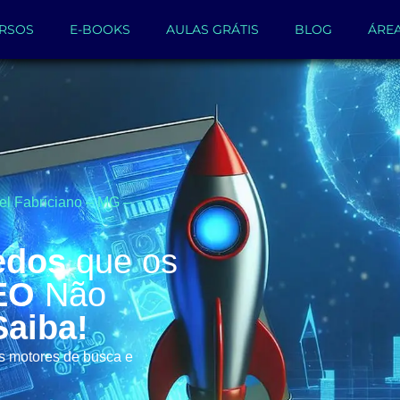
RSOS
E-BOOKS
AULAS GRÁTIS
BLOG
ÁRE
el Fabriciano – MG –
edos
que os
EO
Não
Saiba!
os motores de busca e