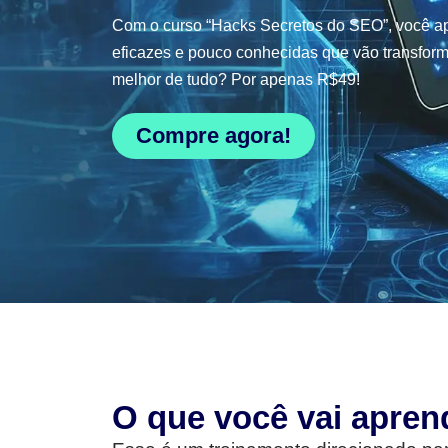
Com o curso “Hacks Secretos do SEO”, você ap
eficazes e pouco conhecidas que vão transform
melhor de tudo? Por apenas R$49!
Compre agora!
O que você vai apren