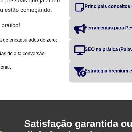
ra pessoas que já atuam
Principais conceitos
 ou estão começando.
prático!
Ferramentas para Pe
a de encapsulados do zero;
SEO na prática (Palavr
as de alta conversão;
onal.
Estratégia premium
Satisfação garantida o