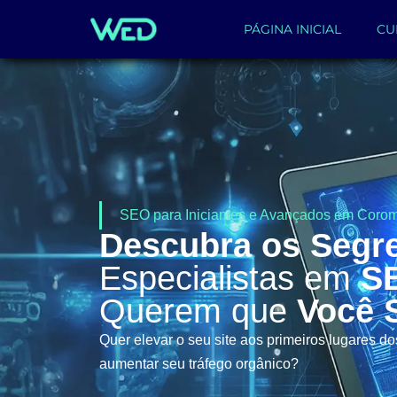
PÁGINA INICIAL
CU
SEO para Iniciantes e Avançados em Corom
Descubra os Segr
Especialistas em
S
Querem que
Você 
Quer elevar o seu site aos primeiros lugares d
aumentar seu tráfego orgânico?