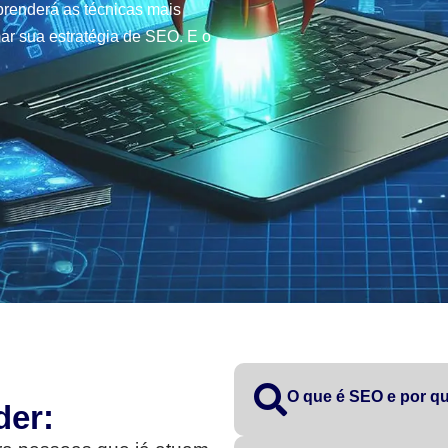
renderá as técnicas mais
ar sua estratégia de SEO. E o
O que é SEO e por qu
der: