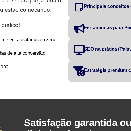
ra pessoas que já atuam
Principais conceitos
 ou estão começando.
prático!
Ferramentas para Pe
a de encapsulados do zero;
SEO na prática (Palavr
as de alta conversão;
onal.
Estratégia premium
Satisfação garantida o