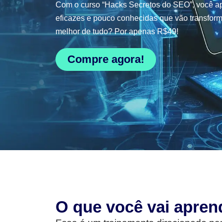
Com o curso “Hacks Secretos do SEO”, você ap
eficazes e pouco conhecidas que vão transform
melhor de tudo? Por apenas R$49!
Compre agora!
O que você vai apren