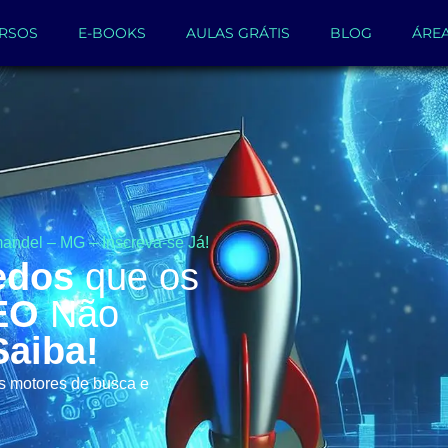
RSOS
E-BOOKS
AULAS GRÁTIS
BLOG
ÁRE
andel – MG – Inscreva-se Já!
edos
que os
EO
Não
Saiba!
os motores de busca e