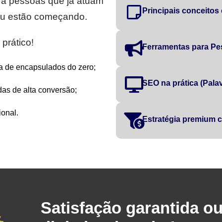
ra pessoas que já atuam
Principais conceitos
 ou estão começando.
prático!
Ferramentas para Pe
a de encapsulados do zero;
SEO na prática (Palavr
as de alta conversão;
onal.
Estratégia premium
Satisfação garantida o