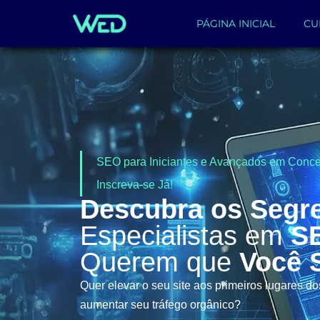
PÁGINA INICIAL
CU
SEO para Iniciantes e Avançados em Conce
Inscreva-se Já!
Descubra os Segr
Especialistas em
S
Querem que
Você 
Quer elevar o seu site aos primeiros lugares d
aumentar seu tráfego orgânico?