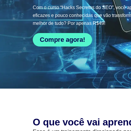
Com o curso “Hacks Secretos do SEO”, você ap
eficazes e pouco conhecidas que vão transform
melhor de tudo? Por apenas R$49!
Compre agora!
O que você vai apren