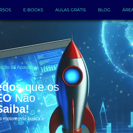
RSOS
E-BOOKS
AULAS GRÁTIS
BLOG
ÁRE
ição da Aparecida – MG –
edos
que os
EO
Não
Saiba!
os motores de busca e