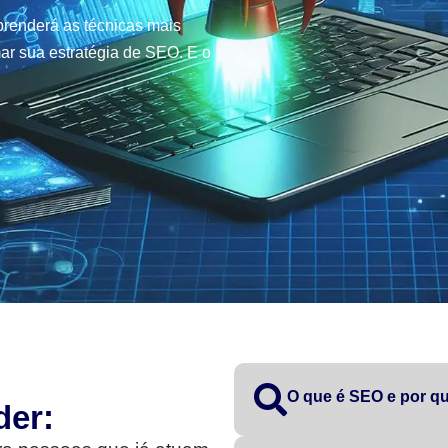
renderá as técnicas mais
ar sua estratégia de SEO. E o
O que é SEO e por qu
der: