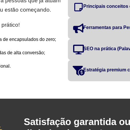
ra pessoas que já atuam
Principais conceitos
 ou estão começando.
prático!
Ferramentas para Pe
a de encapsulados do zero;
SEO na prática (Palavr
as de alta conversão;
onal.
Estratégia premium
Satisfação garantida o