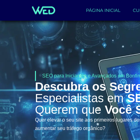
PÁGINA INICIAL
CU
SEO para Iniciantes e Avançados em Bonfim
Descubra os Segr
Especialistas em
S
Querem que
Você 
Quer elevar o seu site aos primeiros lugares d
aumentar seu tráfego orgânico?