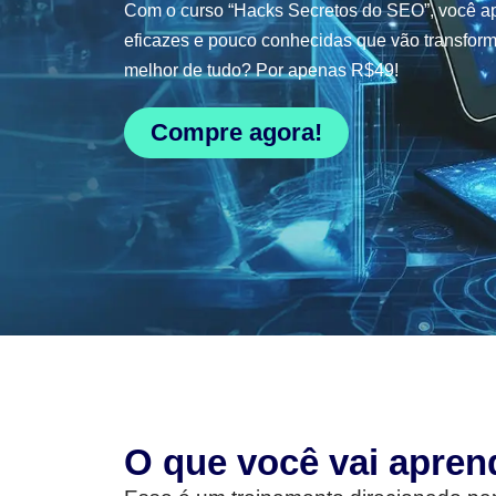
Com o curso “Hacks Secretos do SEO”, você ap
eficazes e pouco conhecidas que vão transform
melhor de tudo? Por apenas R$49!
Compre agora!
O que você vai apren