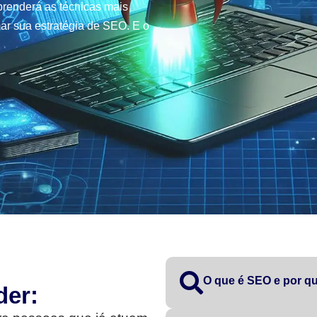
renderá as técnicas mais
ar sua estratégia de SEO. E o
O que é SEO e por qu
der: