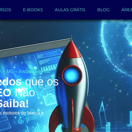
RSOS
E-BOOKS
AULAS GRÁTIS
BLOG
ÁRE
 – MG – Inscreva-se Já!
edos
que os
EO
Não
Saiba!
os motores de busca e