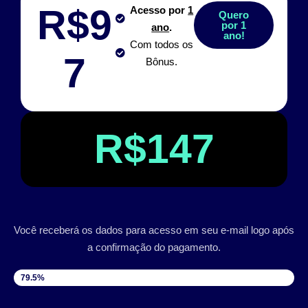
R$9
Acesso por
1
Quero
por 1
ano
.
ano!
Com todos os
7
Bônus.
R$147
Você receberá os dados para acesso em seu e-mail logo após
a confirmação do pagamento.
VAGAS DISPONÍVEIS
79.5%