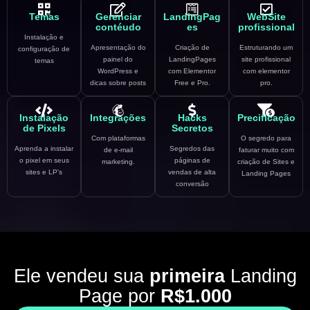
Temas
Gerenciar
LandingPag
WebSite
contéudo
es
profissional
Instalação e
Apresentação do
Criação de
Estruturando um
configuração de
painel do
LandingPages
site profissional
temas
WordPress e
com Elementor
com elementor
dicas sobre posts
Free e Pro.
pro.
Instalação
Integrações
Hacks
Precificação
de Pixels
Secretos
Com plataformas
O segredo para
Aprenda a instalar
Segredos das
de e-mail
faturar muito com
o pixel em seus
páginas de
marketing.
criação de Sites e
sites e LP's
vendas de alta
Landing Pages
conversão
Ele vendeu sua
primeira
Landing
Page por
R$1.000