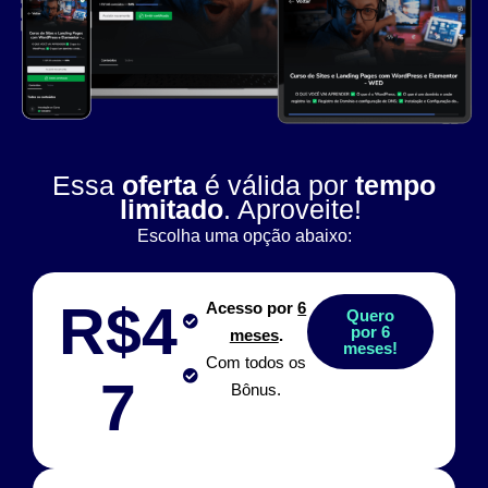
Essa
oferta
é válida por
tempo
limitado
. Aproveite!
Escolha uma opção abaixo:
R$4
Acesso por
6
Quero
por 6
meses
.
meses!
Com todos os
7
Bônus.