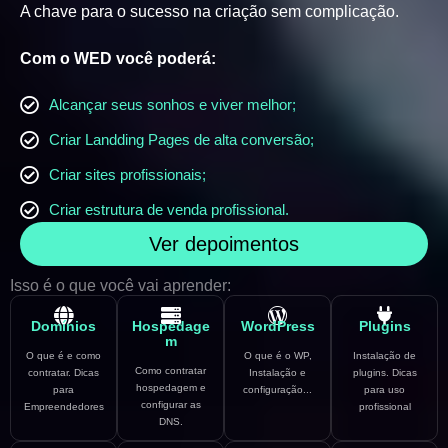
A chave para o sucesso na criação sem complicação.
Com o WED você poderá:
Alcançar seus sonhos e viver melhor;
Criar Landding Pages de alta conversão;
Criar sites profissionais;
Criar estrutura de venda profissional.
Ver depoimentos
Isso é o que você vai aprender:
Domínios
Hospedage
WordPress
Plugins
m
O que é e como
O que é o WP,
Instalação de
Como contratar
contratar. Dicas
Instalação e
plugins. Dicas
hospedagem e
para
configuração...
para uso
configurar as
Empreendedores
profissional
DNS.