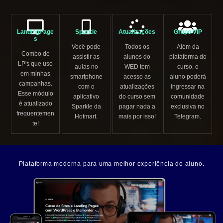
LandingPage
Sparkle
Atualizações
Grupo VIP
s
Você pode
Todos os
Além da
Combo de
assistir as
alunos do
plataforma do
LP's que uso
aulas no
WED tem
curso, o
em minhas
smartphone
acesso as
aluno poderá
campanhas.
com o
atualizações
ingressar na
Esse módulo
aplicativo
do curso sem
comunidade
é atualizado
Sparkle da
pagar nada a
exclusiva no
frequentemen
Hotmart.
mais por isso!
Telegram.
te!
Plataforma moderna para uma melhor experiência do aluno.