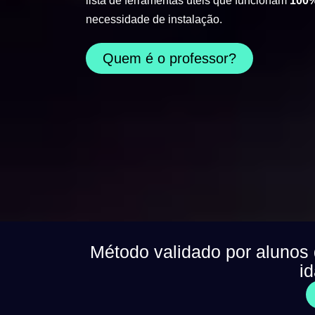
lista de ferramentas úteis que funcionam
100%
necessidade de instalação.
Quem é o professor?
Método validado por alunos
i