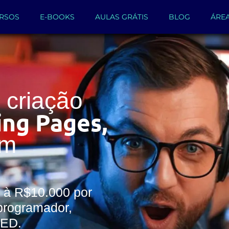
RSOS
E-BOOKS
AULAS GRÁTIS
BLOG
ÁRE
criação
ing Pages,
um
 à R$10.000 por
programador,
WED.