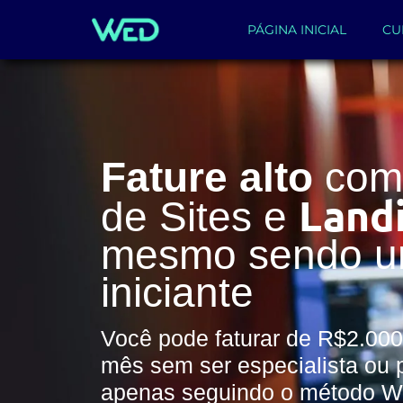
PÁGINA INICIAL
CU
Fature alto
com 
Land
de Sites e
mesmo sendo 
iniciante
Você pode faturar de R$2.000
mês sem ser especialista ou 
apenas seguindo o método 