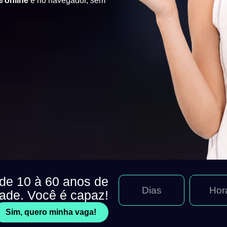
 online
e no navegador, sem
 de 10 à 60 anos de
Dias
Hor
dade. Você é capaz!
Sim, quero minha vaga!