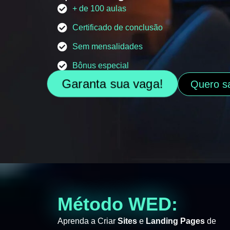
+ de 100 aulas
Certificado de conclusão
Sem mensalidades
Bônus especial
Garanta sua vaga!
Quero s
Método WED:
Aprenda a Criar
Sites
e
Landing Pages
de