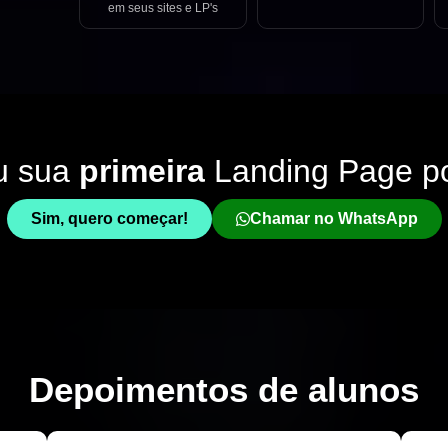
em seus sites e LP's
u sua
primeira
Landing Page p
Sim, quero começar!
Chamar no WhatsApp
Depoimentos de
alunos