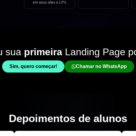
em seus sites e LP's
u sua
primeira
Landing Page p
Sim, quero começar!
Chamar no WhatsApp
Depoimentos de
alunos