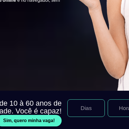
 online
e no navegador, sem
 de 10 à 60 anos de
Dias
Hor
dade. Você é capaz!
Sim, quero minha vaga!