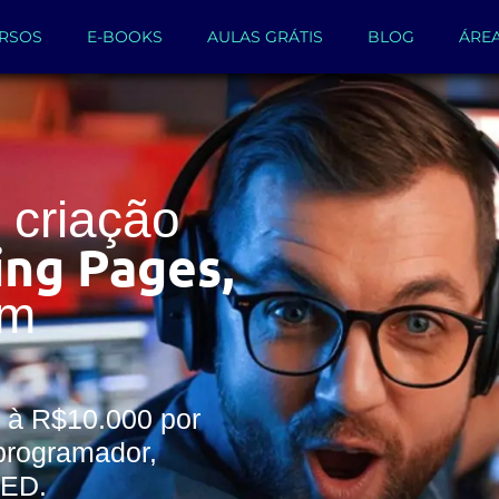
RSOS
E-BOOKS
AULAS GRÁTIS
BLOG
ÁRE
criação
ing Pages,
um
 à R$10.000 por
programador,
WED.