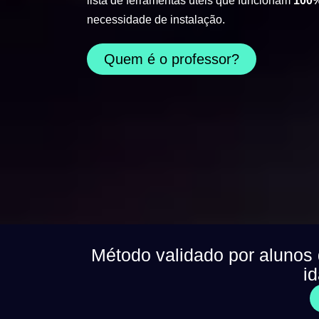
lista de ferramentas úteis que funcionam
100%
necessidade de instalação.
Quem é o professor?
Método validado por alunos
i