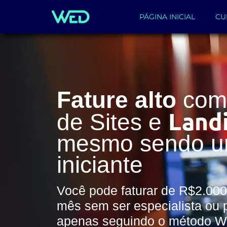
PÁGINA INICIAL
CU
Fature alto
com 
Land
de Sites e
mesmo sendo 
iniciante
Você pode faturar de R$2.000
mês sem ser especialista ou 
apenas seguindo o método 