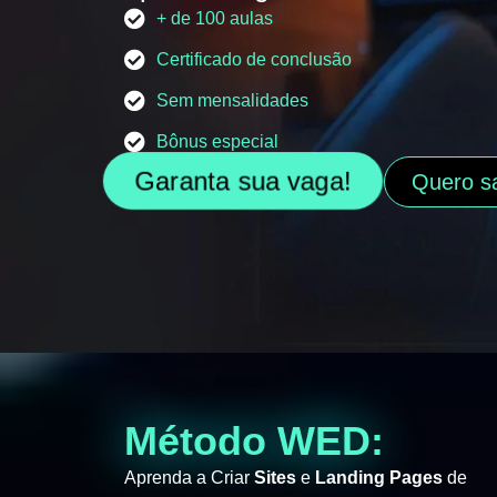
+ de 100 aulas
Certificado de conclusão
Sem mensalidades
Bônus especial
Garanta sua vaga!
Quero s
Método WED:
Aprenda a Criar
Sites
e
Landing Pages
de