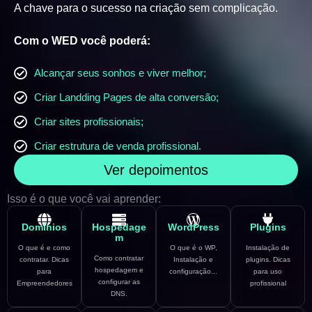
A chave para o sucesso na criação sem complicação.
Com o WED você poderá:
Alcançar seus sonhos e viver melhor;
Criar Landding Pages de alta conversão;
Criar sites profissionais;
Criar estrutura de venda profissional.
Ver depoimentos
Isso é o que você vai aprender:
Domínios
Hospedage
WordPress
Plugins
m
O que é e como
O que é o WP,
Instalação de
Como contratar
contratar. Dicas
Instalação e
plugins. Dicas
hospedagem e
para
configuração...
para uso
configurar as
Empreendedores
profissional
DNS.