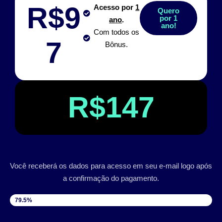
R$9
Acesso por
1
Quero
por 1
ano
.
ano!
Com todos os
7
Bônus.
R$147
Você receberá os dados para acesso em seu e-mail logo após
a confirmação do pagamento.
VAGAS DISPONÍVEIS
79.5%