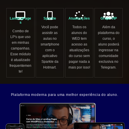
LandingPage
Sparkle
Atualizações
Grupo VIP
s
Você pode
Todos os
Além da
Combo de
assistir as
alunos do
plataforma do
LP's que uso
aulas no
WED tem
curso, o
em minhas
smartphone
acesso as
aluno poderá
campanhas.
com o
atualizações
ingressar na
Esse módulo
aplicativo
do curso sem
comunidade
é atualizado
Sparkle da
pagar nada a
exclusiva no
frequentemen
Hotmart.
mais por isso!
Telegram.
te!
Plataforma moderna para uma melhor experiência do aluno.