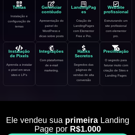
Temas
Gerenciar
LandingPag
WebSite
contéudo
es
profissional
Instalação e
Apresentação do
Criação de
Estruturando um
configuração de
painel do
LandingPages
site profissional
temas
WordPress e
com Elementor
com elementor
dicas sobre posts
Free e Pro.
pro.
Instalação
Integrações
Hacks
Precificação
de Pixels
Secretos
Com plataformas
O segredo para
Aprenda a instalar
Segredos das
de e-mail
faturar muito com
o pixel em seus
páginas de
marketing.
criação de Sites e
sites e LP's
vendas de alta
Landing Pages
conversão
Ele vendeu sua
primeira
Landing
Page por
R$1.000