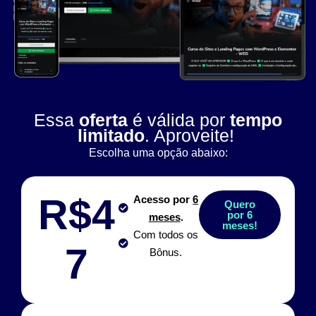
Essa
oferta
é válida por
tempo
limitado
. Aproveite!
Escolha uma opção abaixo:
R$4
Acesso por
6
Quero
por 6
meses
.
meses!
Com todos os
7
Bônus.