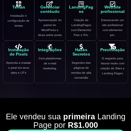
Temas
Gerenciar
LandingPag
WebSite
contéudo
es
profissional
Instalação e
Apresentação do
Criação de
Estruturando um
configuração de
painel do
LandingPages
site profissional
temas
WordPress e
com Elementor
com elementor
dicas sobre posts
Free e Pro.
pro.
Instalação
Integrações
Hacks
Precificação
de Pixels
Secretos
Com plataformas
O segredo para
Aprenda a instalar
Segredos das
de e-mail
faturar muito com
o pixel em seus
páginas de
marketing.
criação de Sites e
sites e LP's
vendas de alta
Landing Pages
conversão
Ele vendeu sua
primeira
Landing
Page por
R$1.000