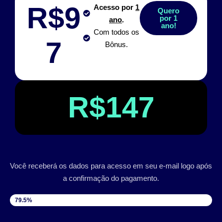
R$9
Acesso por
1
Quero
por 1
ano
.
ano!
Com todos os
7
Bônus.
R$147
Você receberá os dados para acesso em seu e-mail logo após
a confirmação do pagamento.
VAGAS DISPONÍVEIS
79.5%