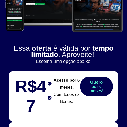
Essa
oferta
é válida por
tempo
limitado
. Aproveite!
Escolha uma opção abaixo:
R$4
Acesso por
6
Quero
por 6
meses
.
meses!
Com todos os
7
Bônus.