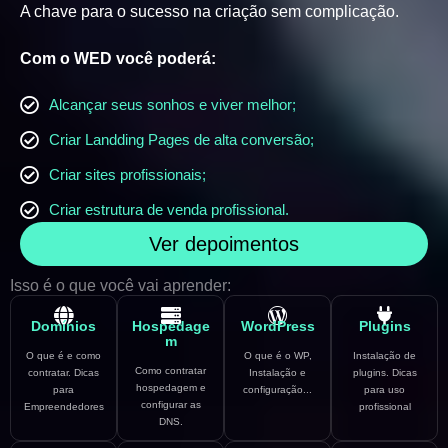
A chave para o sucesso na criação sem complicação.
Com o WED você poderá:
Alcançar seus sonhos e viver melhor;
Criar Landding Pages de alta conversão;
Criar sites profissionais;
Criar estrutura de venda profissional.
Ver depoimentos
Isso é o que você vai aprender:
Domínios
Hospedage
WordPress
Plugins
m
O que é e como
O que é o WP,
Instalação de
Como contratar
contratar. Dicas
Instalação e
plugins. Dicas
hospedagem e
para
configuração...
para uso
configurar as
Empreendedores
profissional
DNS.