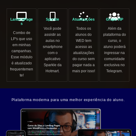
LandingPage
Sparkle
Atualizações
Grupo VIP
s
Você pode
Todos os
Além da
Combo de
assistir as
alunos do
plataforma do
LP's que uso
aulas no
WED tem
curso, o
em minhas
smartphone
acesso as
aluno poderá
campanhas.
com o
atualizações
ingressar na
Esse módulo
aplicativo
do curso sem
comunidade
é atualizado
Sparkle da
pagar nada a
exclusiva no
frequentemen
Hotmart.
mais por isso!
Telegram.
te!
Plataforma moderna para uma melhor experiência do aluno.