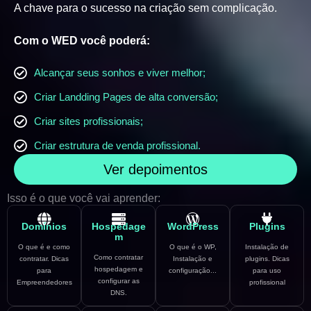
A chave para o sucesso na criação sem complicação.
Com o WED você poderá:
Alcançar seus sonhos e viver melhor;
Criar Landding Pages de alta conversão;
Criar sites profissionais;
Criar estrutura de venda profissional.
Ver depoimentos
Isso é o que você vai aprender:
Domínios
Hospedage
WordPress
Plugins
m
O que é e como
O que é o WP,
Instalação de
Como contratar
contratar. Dicas
Instalação e
plugins. Dicas
hospedagem e
para
configuração...
para uso
configurar as
Empreendedores
profissional
DNS.