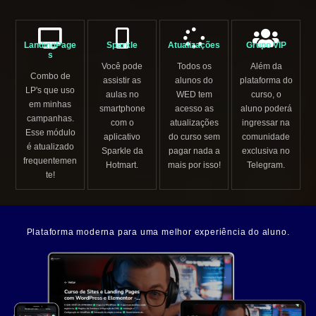
LandingPage
Sparkle
Atualizações
Grupo VIP
s
Você pode
Todos os
Além da
Combo de
assistir as
alunos do
plataforma do
LP's que uso
aulas no
WED tem
curso, o
em minhas
smartphone
acesso as
aluno poderá
campanhas.
com o
atualizações
ingressar na
Esse módulo
aplicativo
do curso sem
comunidade
é atualizado
Sparkle da
pagar nada a
exclusiva no
frequentemen
Hotmart.
mais por isso!
Telegram.
te!
Plataforma moderna para uma melhor experiência do aluno.