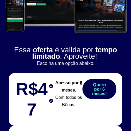
Essa
oferta
é válida por
tempo
limitado
. Aproveite!
Escolha uma opção abaixo:
R$4
Acesso por
6
Quero
por 6
meses
.
meses!
Com todos os
7
Bônus.