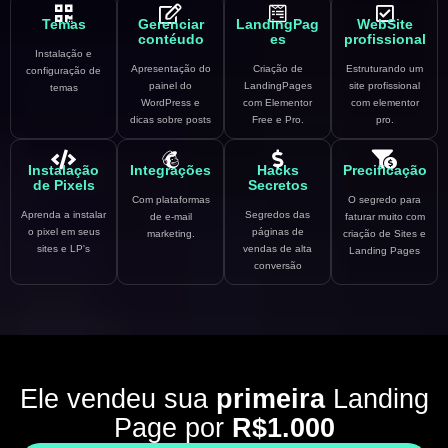
Temas
Gerenciar
LandingPag
WebSite
contéudo
es
profissional
Instalação e
Apresentação do
Criação de
Estruturando um
configuração de
painel do
LandingPages
site profissional
temas
WordPress e
com Elementor
com elementor
dicas sobre posts
Free e Pro.
pro.
Instalação
Integrações
Hacks
Precificação
de Pixels
Secretos
Com plataformas
O segredo para
Aprenda a instalar
Segredos das
de e-mail
faturar muito com
o pixel em seus
páginas de
marketing.
criação de Sites e
sites e LP's
vendas de alta
Landing Pages
conversão
Ele vendeu sua
primeira
Landing
Page por
R$1.000