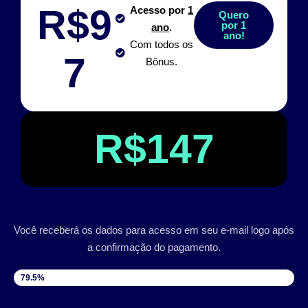
R$9
Acesso por
1
Quero
por 1
ano
.
ano!
Com todos os
7
Bônus.
R$147
Você receberá os dados para acesso em seu e-mail logo após
a confirmação do pagamento.
VAGAS DISPONÍVEIS
79.5%