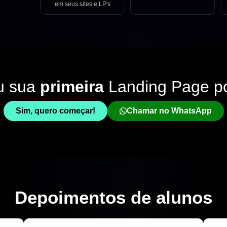
em seus sites e LP's
u sua
primeira
Landing Page p
Sim, quero começar!
Chamar no WhatsApp
Depoimentos de
alunos