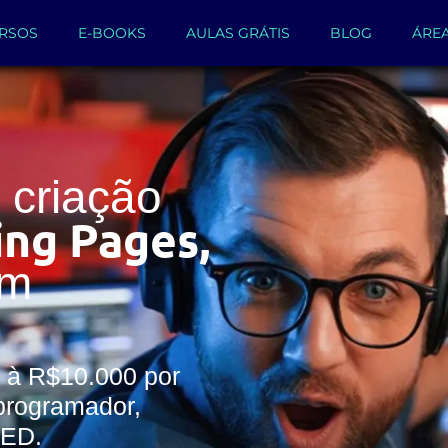
RSOS
E-BOOKS
AULAS GRÁTIS
BLOG
ÁRE
criação
ing Pages,
um
 à R$10.000 por
programador,
WED.