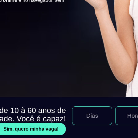
 online
e no navegador, sem
 de 10 à 60 anos de
Dias
Hor
dade. Você é capaz!
Sim, quero minha vaga!