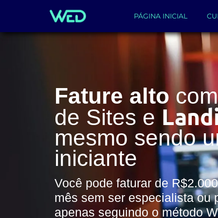
PÁGINA INICIAL
CU
Fature alto
com 
Land
de Sites e
mesmo sendo 
iniciante
Você pode faturar de R$2.000
mês sem ser especialista ou 
apenas seguindo o método 