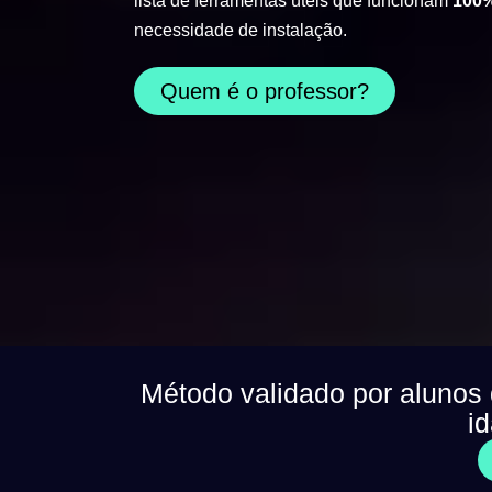
lista de ferramentas úteis que funcionam
100%
necessidade de instalação.
Quem é o professor?
Método validado por alunos
i