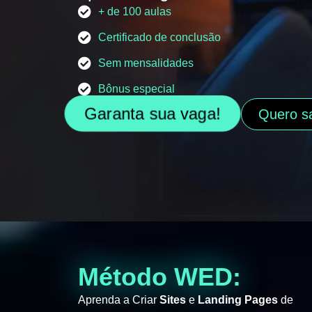
+ de 100 aulas
Certificado de conclusão
Sem mensalidades
Bônus especial
Garanta sua vaga!
Quero s
Método WED:
Aprenda a Criar
Sites
e
Landing Pages
de