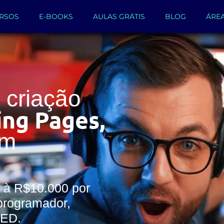
RSOS
E-BOOKS
AULAS GRÁTIS
BLOG
ÁRE
criação
ing Pages,
um
 à R$10.000 por
programador,
WED.