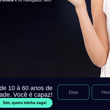
 online
e no navegador, sem
 de 10 à 60 anos de
Dias
Hor
dade. Você é capaz!
Sim, quero minha vaga!