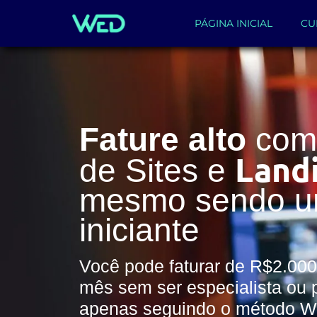
PÁGINA INICIAL
CU
Fature alto
com 
Land
de Sites e
mesmo sendo 
iniciante
Você pode faturar de R$2.000
mês sem ser especialista ou 
apenas seguindo o método 