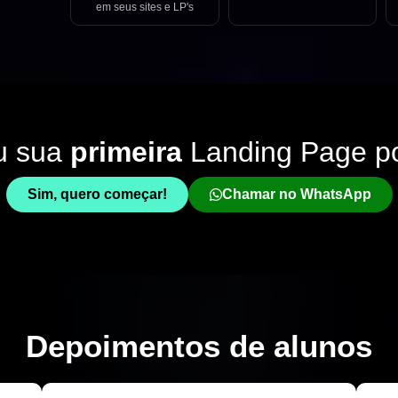
em seus sites e LP's
u sua
primeira
Landing Page p
Sim, quero começar!
Chamar no WhatsApp
Depoimentos de
alunos