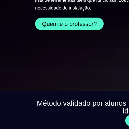
lista de ferramentas úteis que funcionam
100%
necessidade de instalação.
Quem é o professor?
Método validado por alunos
i