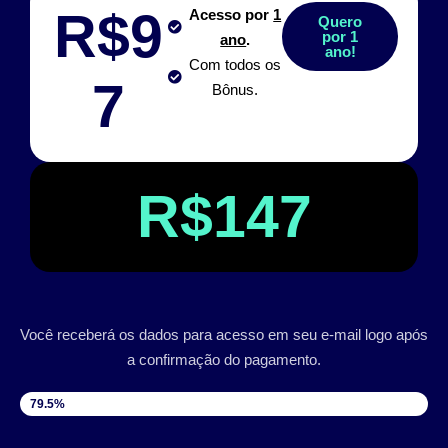
R$9
Acesso por
1
Quero
por 1
ano
.
ano!
Com todos os
7
Bônus.
R$147
Você receberá os dados para acesso em seu e-mail logo após
a confirmação do pagamento.
VAGAS DISPONÍVEIS
79.5%