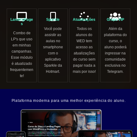
LandingPage
Sparkle
Atualizações
Grupo VIP
s
Você pode
Todos os
Além da
Combo de
assistir as
alunos do
plataforma do
LP's que uso
aulas no
WED tem
curso, o
em minhas
smartphone
acesso as
aluno poderá
campanhas.
com o
atualizações
ingressar na
Esse módulo
aplicativo
do curso sem
comunidade
é atualizado
Sparkle da
pagar nada a
exclusiva no
frequentemen
Hotmart.
mais por isso!
Telegram.
te!
Plataforma moderna para uma melhor experiência do aluno.