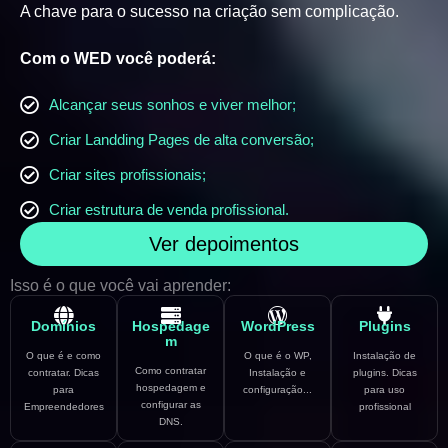
A chave para o sucesso na criação sem complicação.
Com o WED você poderá:
Alcançar seus sonhos e viver melhor;
Criar Landding Pages de alta conversão;
Criar sites profissionais;
Criar estrutura de venda profissional.
Ver depoimentos
Isso é o que você vai aprender:
Domínios
Hospedage
WordPress
Plugins
m
O que é e como
O que é o WP,
Instalação de
Como contratar
contratar. Dicas
Instalação e
plugins. Dicas
hospedagem e
para
configuração...
para uso
configurar as
Empreendedores
profissional
DNS.