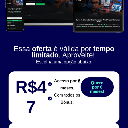
Essa
oferta
é válida por
tempo
limitado
. Aproveite!
Escolha uma opção abaixo:
R$4
Acesso por
6
Quero
por 6
meses
.
meses!
Com todos os
7
Bônus.