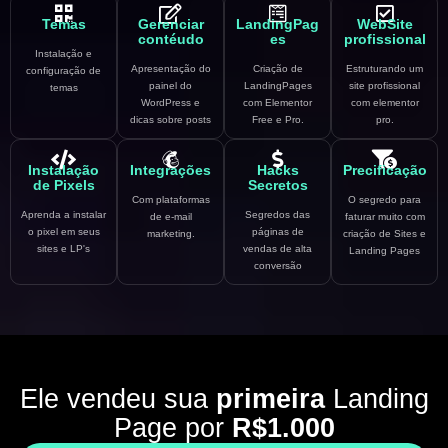
Temas
Gerenciar
LandingPag
WebSite
contéudo
es
profissional
Instalação e
Apresentação do
Criação de
Estruturando um
configuração de
painel do
LandingPages
site profissional
temas
WordPress e
com Elementor
com elementor
dicas sobre posts
Free e Pro.
pro.
Instalação
Integrações
Hacks
Precificação
de Pixels
Secretos
Com plataformas
O segredo para
Aprenda a instalar
Segredos das
de e-mail
faturar muito com
o pixel em seus
páginas de
marketing.
criação de Sites e
sites e LP's
vendas de alta
Landing Pages
conversão
Ele vendeu sua
primeira
Landing
Page por
R$1.000