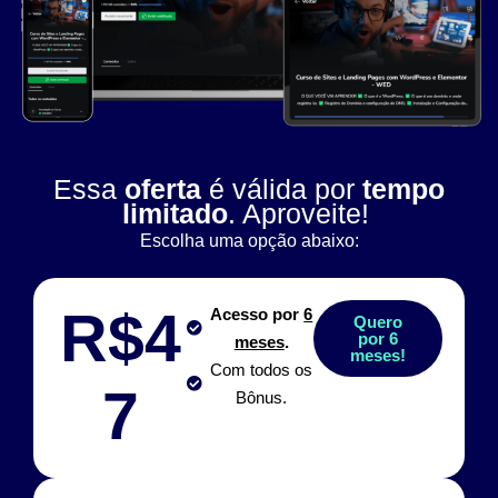
Essa
oferta
é válida por
tempo
limitado
. Aproveite!
Escolha uma opção abaixo:
R$4
Acesso por
6
Quero
por 6
meses
.
meses!
Com todos os
7
Bônus.