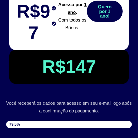
R$9
Acesso por
1
Quero
por 1
ano
.
ano!
Com todos os
7
Bônus.
R$147
Você receberá os dados para acesso em seu e-mail logo após
a confirmação do pagamento.
VAGAS DISPONÍVEIS
79.5%