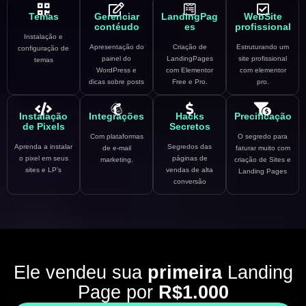
Temas
Gerenciar
LandingPag
WebSite
contéudo
es
profissional
Instalação e
Apresentação do
Criação de
Estruturando um
configuração de
painel do
LandingPages
site profissional
temas
WordPress e
com Elementor
com elementor
dicas sobre posts
Free e Pro.
pro.
Instalação
Integrações
Hacks
Precificação
de Pixels
Secretos
Com plataformas
O segredo para
Aprenda a instalar
Segredos das
de e-mail
faturar muito com
o pixel em seus
páginas de
marketing.
criação de Sites e
sites e LP's
vendas de alta
Landing Pages
conversão
Ele vendeu sua
primeira
Landing
Page por
R$1.000