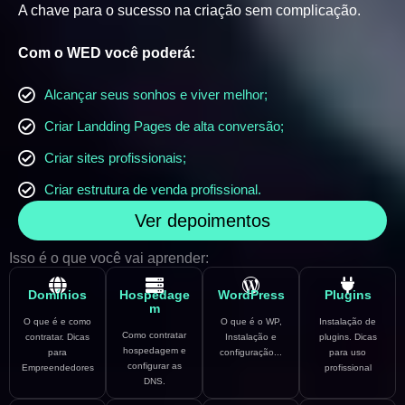
A chave para o sucesso na criação sem complicação.
Com o WED você poderá:
Alcançar seus sonhos e viver melhor;
Criar Landding Pages de alta conversão;
Criar sites profissionais;
Criar estrutura de venda profissional.
Ver depoimentos
Isso é o que você vai aprender:
Domínios
Hospedage
WordPress
Plugins
m
O que é e como
O que é o WP,
Instalação de
Como contratar
contratar. Dicas
Instalação e
plugins. Dicas
hospedagem e
para
configuração...
para uso
configurar as
Empreendedores
profissional
DNS.