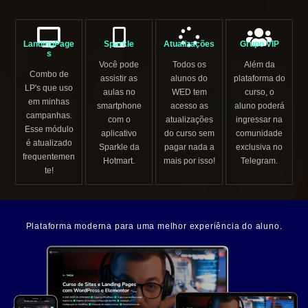
LandingPage
Sparkle
Atualizações
Grupo VIP
s
Você pode
Todos os
Além da
Combo de
assistir as
alunos do
plataforma do
LP's que uso
aulas no
WED tem
curso, o
em minhas
smartphone
acesso as
aluno poderá
campanhas.
com o
atualizações
ingressar na
Esse módulo
aplicativo
do curso sem
comunidade
é atualizado
Sparkle da
pagar nada a
exclusiva no
frequentemen
Hotmart.
mais por isso!
Telegram.
te!
Plataforma moderna para uma melhor experiência do aluno.