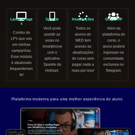
LandingPage
Sparkle
Atualizações
Grupo VIP
s
Você pode
Todos os
Além da
Combo de
assistir as
alunos do
plataforma do
LP's que uso
aulas no
WED tem
curso, o
em minhas
smartphone
acesso as
aluno poderá
campanhas.
com o
atualizações
ingressar na
Esse módulo
aplicativo
do curso sem
comunidade
é atualizado
Sparkle da
pagar nada a
exclusiva no
frequentemen
Hotmart.
mais por isso!
Telegram.
te!
Plataforma moderna para uma melhor experiência do aluno.