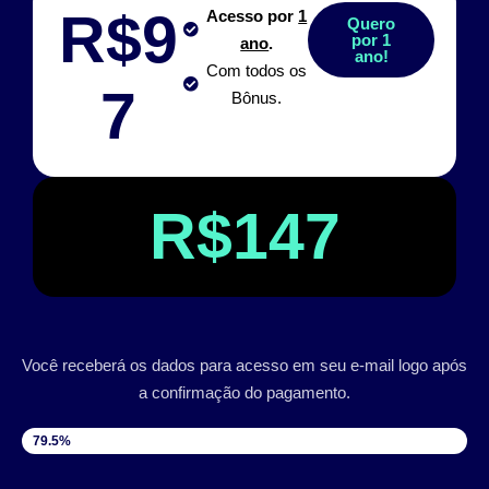
R$9
Acesso por
1
Quero
por 1
ano
.
ano!
Com todos os
7
Bônus.
R$147
Você receberá os dados para acesso em seu e-mail logo após
a confirmação do pagamento.
VAGAS DISPONÍVEIS
79.5%