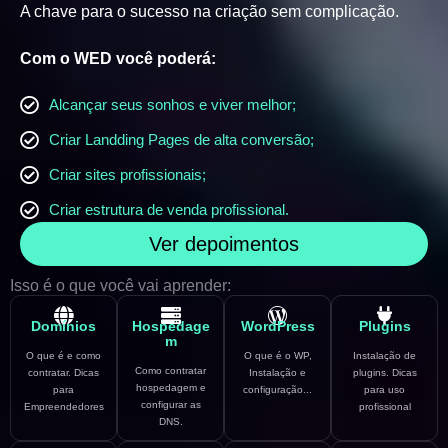
A chave para o sucesso na criação sem complicação.
Com o WED você poderá:
Alcançar seus sonhos e viver melhor;
Criar Landding Pages de alta conversão;
Criar sites profissionais;
Criar estrutura de venda profissional.
Ver depoimentos
Isso é o que você vai aprender:
Domínios
Hospedage
WordPress
Plugins
m
O que é e como
O que é o WP,
Instalação de
Como contratar
contratar. Dicas
Instalação e
plugins. Dicas
hospedagem e
para
configuração...
para uso
configurar as
Empreendedores
profissional
DNS.