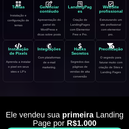
Temas
Gerenciar
LandingPag
WebSite
contéudo
es
profissional
Instalação e
Apresentação do
Criação de
Estruturando um
configuração de
painel do
LandingPages
site profissional
temas
WordPress e
com Elementor
com elementor
dicas sobre posts
Free e Pro.
pro.
Instalação
Integrações
Hacks
Precificação
de Pixels
Secretos
Com plataformas
O segredo para
Aprenda a instalar
Segredos das
de e-mail
faturar muito com
o pixel em seus
páginas de
marketing.
criação de Sites e
sites e LP's
vendas de alta
Landing Pages
conversão
Ele vendeu sua
primeira
Landing
Page por
R$1.000