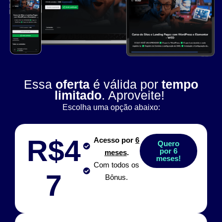
Essa
oferta
é válida por
tempo
limitado
. Aproveite!
Escolha uma opção abaixo:
R$4
Acesso por
6
Quero
por 6
meses
.
meses!
Com todos os
7
Bônus.