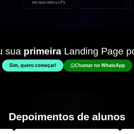
em seus sites e LP's
u sua
primeira
Landing Page p
Sim, quero começar!
Chamar no WhatsApp
Depoimentos de
alunos