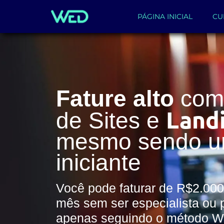
PÁGINA INICIAL
CU
Fature alto
com 
Land
de Sites e
mesmo sendo 
iniciante
Você pode faturar de R$2.000
mês sem ser especialista ou 
apenas seguindo o método 