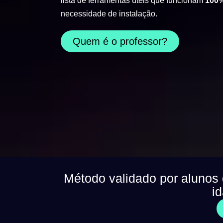
lista de ferramentas úteis que funcionam
100%
necessidade de instalação.
Quem é o professor?
Método validado por alunos
i