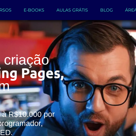
RSOS
E-BOOKS
AULAS GRÁTIS
BLOG
ÁRE
criação
ing Pages,
um
 à R$10.000 por
programador,
WED.