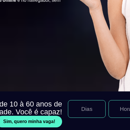
 online
e no navegador, sem
 de 10 à 60 anos de
Dias
Hor
dade. Você é capaz!
Sim, quero minha vaga!