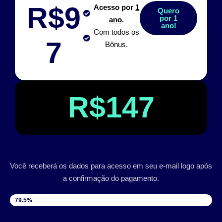
R$9
Acesso por
1
Quero
por 1
ano
.
ano!
Com todos os
7
Bônus.
R$147
Você receberá os dados para acesso em seu e-mail logo após
a confirmação do pagamento.
VAGAS DISPONÍVEIS
79.5%