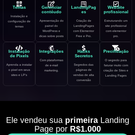
Temas
Gerenciar
LandingPag
WebSite
contéudo
es
profissional
Instalação e
Apresentação do
Criação de
Estruturando um
configuração de
painel do
LandingPages
site profissional
temas
WordPress e
com Elementor
com elementor
dicas sobre posts
Free e Pro.
pro.
Instalação
Integrações
Hacks
Precificação
de Pixels
Secretos
Com plataformas
O segredo para
Aprenda a instalar
Segredos das
de e-mail
faturar muito com
o pixel em seus
páginas de
marketing.
criação de Sites e
sites e LP's
vendas de alta
Landing Pages
conversão
Ele vendeu sua
primeira
Landing
Page por
R$1.000