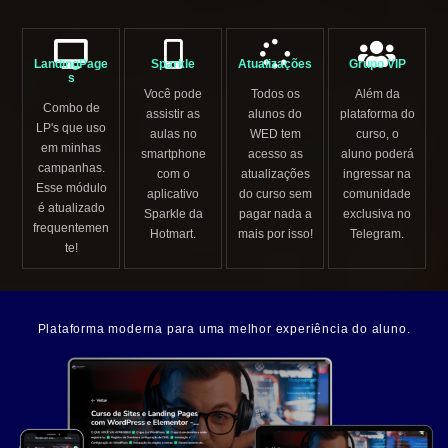
LandingPage
Sparkle
Atualizações
Grupo VIP
s
Você pode
Todos os
Além da
Combo de
assistir as
alunos do
plataforma do
LP's que uso
aulas no
WED tem
curso, o
em minhas
smartphone
acesso as
aluno poderá
campanhas.
com o
atualizações
ingressar na
Esse módulo
aplicativo
do curso sem
comunidade
é atualizado
Sparkle da
pagar nada a
exclusiva no
frequentemen
Hotmart.
mais por isso!
Telegram.
te!
Plataforma moderna para uma melhor experiência do aluno.