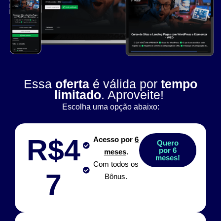
Essa
oferta
é válida por
tempo
limitado
. Aproveite!
Escolha uma opção abaixo:
R$4
Acesso por
6
Quero
por 6
meses
.
meses!
Com todos os
7
Bônus.