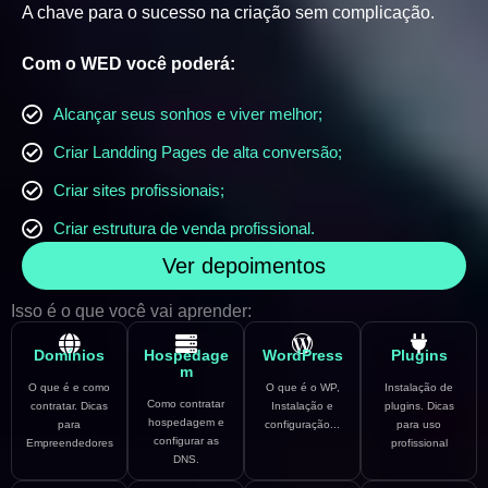
A chave para o sucesso na criação sem complicação.
Com o WED você poderá:
Alcançar seus sonhos e viver melhor;
Criar Landding Pages de alta conversão;
Criar sites profissionais;
Criar estrutura de venda profissional.
Ver depoimentos
Isso é o que você vai aprender:
Domínios
Hospedage
WordPress
Plugins
m
O que é e como
O que é o WP,
Instalação de
Como contratar
contratar. Dicas
Instalação e
plugins. Dicas
hospedagem e
para
configuração...
para uso
configurar as
Empreendedores
profissional
DNS.