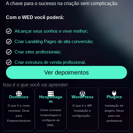
A chave para o sucesso na criação sem complicação.
Com o WED você poderá:
Alcançar seus sonhos e viver melhor;
Criar Landding Pages de alta conversão;
Criar sites profissionais;
Criar estrutura de venda profissional.
Ver depoimentos
Isso é o que você vai aprender:
Domínios
Hospedage
WordPress
Plugins
m
O que é e como
O que é o WP,
Instalação de
Como contratar
contratar. Dicas
Instalação e
plugins. Dicas
hospedagem e
para
configuração...
para uso
configurar as
Empreendedores
profissional
DNS.