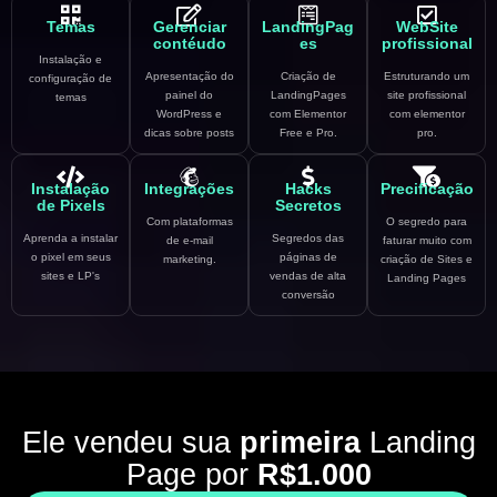
Temas
Gerenciar
LandingPag
WebSite
contéudo
es
profissional
Instalação e
Apresentação do
Criação de
Estruturando um
configuração de
painel do
LandingPages
site profissional
temas
WordPress e
com Elementor
com elementor
dicas sobre posts
Free e Pro.
pro.
Instalação
Integrações
Hacks
Precificação
de Pixels
Secretos
Com plataformas
O segredo para
Aprenda a instalar
Segredos das
de e-mail
faturar muito com
o pixel em seus
páginas de
marketing.
criação de Sites e
sites e LP's
vendas de alta
Landing Pages
conversão
Ele vendeu sua
primeira
Landing
Page por
R$1.000