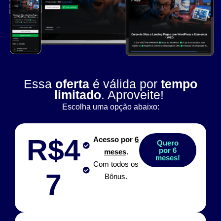
Essa
oferta
é válida por
tempo
limitado
. Aproveite!
Escolha uma opção abaixo:
R$4
Acesso por
6
Quero
por 6
meses
.
meses!
Com todos os
7
Bônus.