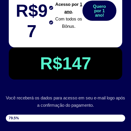
R$9
Acesso por
1
Quero
por 1
ano
.
ano!
Com todos os
7
Bônus.
R$147
Você receberá os dados para acesso em seu e-mail logo após
a confirmação do pagamento.
VAGAS DISPONÍVEIS
79.5%