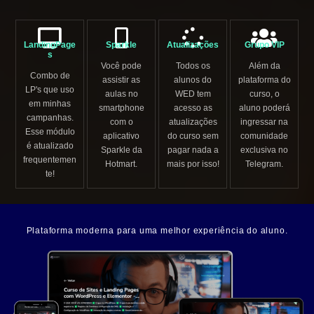
LandingPage
Sparkle
Atualizações
Grupo VIP
s
Você pode
Todos os
Além da
Combo de
assistir as
alunos do
plataforma do
LP's que uso
aulas no
WED tem
curso, o
em minhas
smartphone
acesso as
aluno poderá
campanhas.
com o
atualizações
ingressar na
Esse módulo
aplicativo
do curso sem
comunidade
é atualizado
Sparkle da
pagar nada a
exclusiva no
frequentemen
Hotmart.
mais por isso!
Telegram.
te!
Plataforma moderna para uma melhor experiência do aluno.