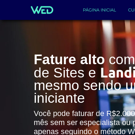
PÁGINA INICIAL
CU
Fature alto
com 
Land
de Sites e
mesmo sendo 
iniciante
Você pode faturar de R$2.000
mês sem ser especialista ou 
apenas seguindo o método 