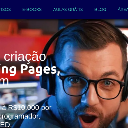
RSOS
E-BOOKS
AULAS GRÁTIS
BLOG
ÁRE
criação
ing Pages,
um
 à R$10.000 por
programador,
WED.