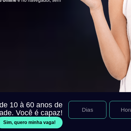
 online
e no navegador, sem
 de 10 à 60 anos de
Dias
Hor
dade. Você é capaz!
Sim, quero minha vaga!