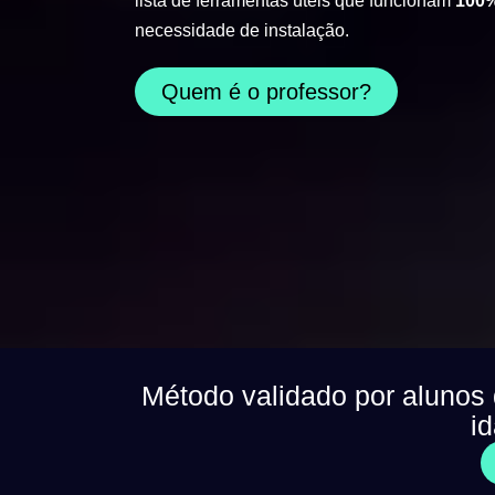
lista de ferramentas úteis que funcionam
100%
necessidade de instalação.
Quem é o professor?
Método validado por alunos
i