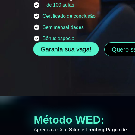
+ de 100 aulas
Certificado de conclusão
Sem mensalidades
Bônus especial
Garanta sua vaga!
Quero s
Método WED:
Aprenda a Criar
Sites
e
Landing Pages
de