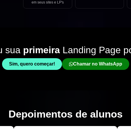
em seus sites e LP's
u sua
primeira
Landing Page p
Sim, quero começar!
Chamar no WhatsApp
Depoimentos de
alunos