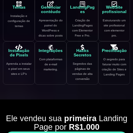
Temas
Gerenciar
LandingPag
WebSite
contéudo
es
profissional
Instalação e
Apresentação do
Criação de
Estruturando um
configuração de
painel do
LandingPages
site profissional
temas
WordPress e
com Elementor
com elementor
dicas sobre posts
Free e Pro.
pro.
Instalação
Integrações
Hacks
Precificação
de Pixels
Secretos
Com plataformas
O segredo para
Aprenda a instalar
Segredos das
de e-mail
faturar muito com
o pixel em seus
páginas de
marketing.
criação de Sites e
sites e LP's
vendas de alta
Landing Pages
conversão
Ele vendeu sua
primeira
Landing
Page por
R$1.000