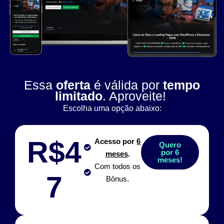
Essa
oferta
é válida por
tempo
limitado
. Aproveite!
Escolha uma opção abaixo:
R$4
Acesso por
6
Quero
por 6
meses
.
meses!
Com todos os
7
Bônus.