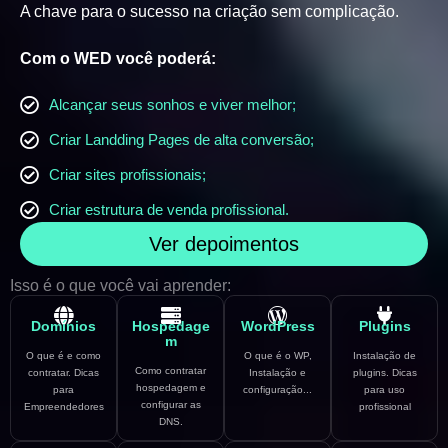
A chave para o sucesso na criação sem complicação.
Com o WED você poderá:
Alcançar seus sonhos e viver melhor;
Criar Landding Pages de alta conversão;
Criar sites profissionais;
Criar estrutura de venda profissional.
Ver depoimentos
Isso é o que você vai aprender:
Domínios
Hospedage
WordPress
Plugins
m
O que é e como
O que é o WP,
Instalação de
Como contratar
contratar. Dicas
Instalação e
plugins. Dicas
hospedagem e
para
configuração...
para uso
configurar as
Empreendedores
profissional
DNS.