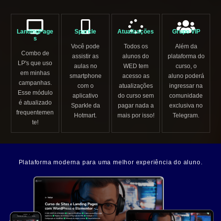
LandingPage
Sparkle
Atualizações
Grupo VIP
s
Você pode
Todos os
Além da
Combo de
assistir as
alunos do
plataforma do
LP's que uso
aulas no
WED tem
curso, o
em minhas
smartphone
acesso as
aluno poderá
campanhas.
com o
atualizações
ingressar na
Esse módulo
aplicativo
do curso sem
comunidade
é atualizado
Sparkle da
pagar nada a
exclusiva no
frequentemen
Hotmart.
mais por isso!
Telegram.
te!
Plataforma moderna para uma melhor experiência do aluno.