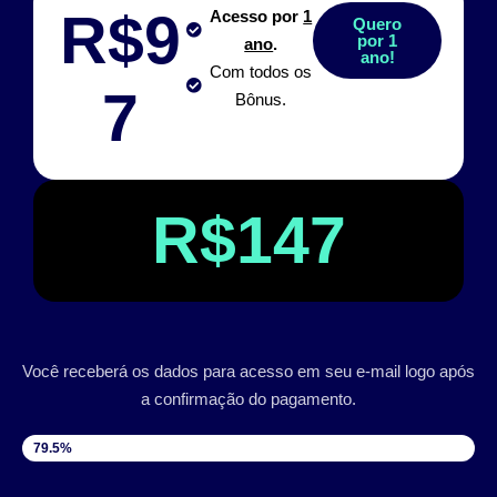
R$9
Acesso por
1
Quero
por 1
ano
.
ano!
Com todos os
7
Bônus.
R$147
Você receberá os dados para acesso em seu e-mail logo após
a confirmação do pagamento.
VAGAS DISPONÍVEIS
79.5%