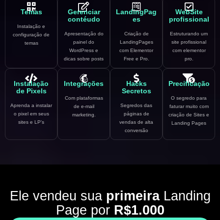
Temas
Gerenciar
LandingPag
WebSite
contéudo
es
profissional
Instalação e
Apresentação do
Criação de
Estruturando um
configuração de
painel do
LandingPages
site profissional
temas
WordPress e
com Elementor
com elementor
dicas sobre posts
Free e Pro.
pro.
Instalação
Integrações
Hacks
Precificação
de Pixels
Secretos
Com plataformas
O segredo para
Aprenda a instalar
Segredos das
de e-mail
faturar muito com
o pixel em seus
páginas de
marketing.
criação de Sites e
sites e LP's
vendas de alta
Landing Pages
conversão
Ele vendeu sua
primeira
Landing
Page por
R$1.000