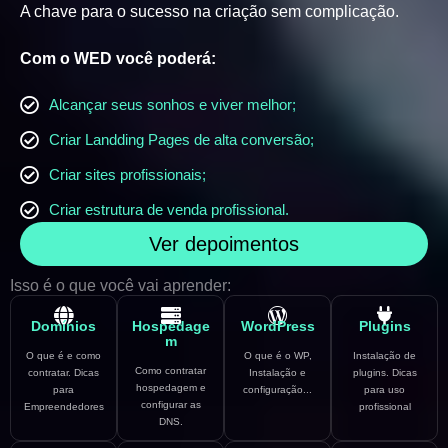
A chave para o sucesso na criação sem complicação.
Com o WED você poderá:
Alcançar seus sonhos e viver melhor;
Criar Landding Pages de alta conversão;
Criar sites profissionais;
Criar estrutura de venda profissional.
Ver depoimentos
Isso é o que você vai aprender:
Domínios
Hospedage
WordPress
Plugins
m
O que é e como
O que é o WP,
Instalação de
Como contratar
contratar. Dicas
Instalação e
plugins. Dicas
hospedagem e
para
configuração...
para uso
configurar as
Empreendedores
profissional
DNS.