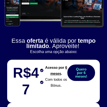
Essa
oferta
é válida por
tempo
limitado
. Aproveite!
Escolha uma opção abaixo:
R$4
Acesso por
6
Quero
por 6
meses
.
meses!
Com todos os
7
Bônus.