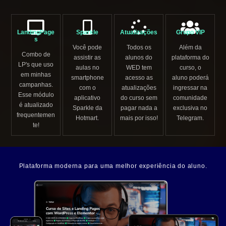
LandingPage
Sparkle
Atualizações
Grupo VIP
s
Você pode
Todos os
Além da
Combo de
assistir as
alunos do
plataforma do
LP's que uso
aulas no
WED tem
curso, o
em minhas
smartphone
acesso as
aluno poderá
campanhas.
com o
atualizações
ingressar na
Esse módulo
aplicativo
do curso sem
comunidade
é atualizado
Sparkle da
pagar nada a
exclusiva no
frequentemen
Hotmart.
mais por isso!
Telegram.
te!
Plataforma moderna para uma melhor experiência do aluno.