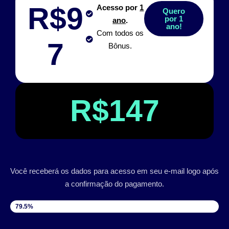
R$9
Acesso por
1
Quero
por 1
ano
.
ano!
Com todos os
7
Bônus.
R$147
Você receberá os dados para acesso em seu e-mail logo após
a confirmação do pagamento.
VAGAS DISPONÍVEIS
79.5%