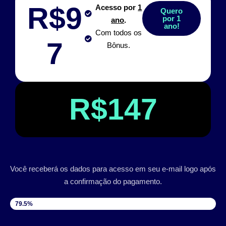
R$9
Acesso por
1
Quero
por 1
ano
.
ano!
Com todos os
7
Bônus.
R$147
Você receberá os dados para acesso em seu e-mail logo após
a confirmação do pagamento.
VAGAS DISPONÍVEIS
79.5%