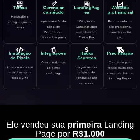
Temas
Gerenciar
LandingPag
WebSite
contéudo
es
profissional
Instalação e
Apresentação do
Criação de
Estruturando um
configuração de
painel do
LandingPages
site profissional
temas
WordPress e
com Elementor
com elementor
dicas sobre posts
Free e Pro.
pro.
Instalação
Integrações
Hacks
Precificação
de Pixels
Secretos
Com plataformas
O segredo para
Aprenda a instalar
Segredos das
de e-mail
faturar muito com
o pixel em seus
páginas de
marketing.
criação de Sites e
sites e LP's
vendas de alta
Landing Pages
conversão
Ele vendeu sua
primeira
Landing
Page por
R$1.000