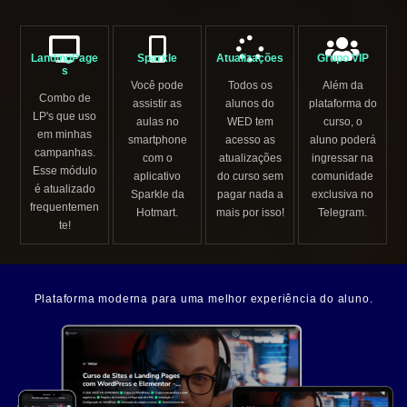
LandingPage
Sparkle
Atualizações
Grupo VIP
s
Você pode
Todos os
Além da
Combo de
assistir as
alunos do
plataforma do
LP's que uso
aulas no
WED tem
curso, o
em minhas
smartphone
acesso as
aluno poderá
campanhas.
com o
atualizações
ingressar na
Esse módulo
aplicativo
do curso sem
comunidade
é atualizado
Sparkle da
pagar nada a
exclusiva no
frequentemen
Hotmart.
mais por isso!
Telegram.
te!
Plataforma moderna para uma melhor experiência do aluno.