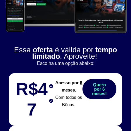
Essa
oferta
é válida por
tempo
limitado
. Aproveite!
Escolha uma opção abaixo:
R$4
Acesso por
6
Quero
por 6
meses
.
meses!
Com todos os
7
Bônus.