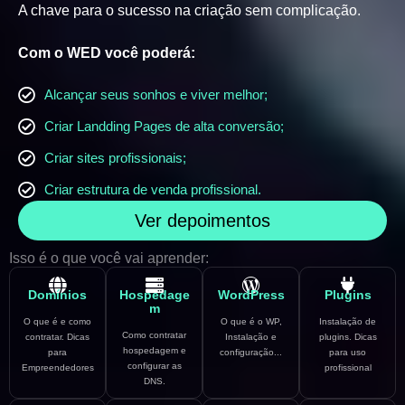
A chave para o sucesso na criação sem complicação.
Com o WED você poderá:
Alcançar seus sonhos e viver melhor;
Criar Landding Pages de alta conversão;
Criar sites profissionais;
Criar estrutura de venda profissional.
Ver depoimentos
Isso é o que você vai aprender:
Domínios
Hospedage
WordPress
Plugins
m
O que é e como
O que é o WP,
Instalação de
Como contratar
contratar. Dicas
Instalação e
plugins. Dicas
hospedagem e
para
configuração...
para uso
configurar as
Empreendedores
profissional
DNS.