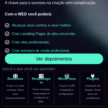
A chave para o sucesso na criação sem complicação.
Com o WED você poderá:
Alcançar seus sonhos e viver melhor;
Criar Landding Pages de alta conversão;
Criar sites profissionais;
Criar estrutura de venda profissional.
Ver depoimentos
Isso é o que você vai aprender:
Domínios
Hospedage
WordPress
Plugins
m
O que é e como
O que é o WP,
Instalação de
Como contratar
contratar. Dicas
Instalação e
plugins. Dicas
hospedagem e
para
configuração...
para uso
configurar as
Empreendedores
profissional
DNS.