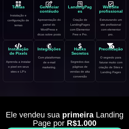
Temas
Gerenciar
LandingPag
WebSite
contéudo
es
profissional
Instalação e
Apresentação do
Criação de
Estruturando um
configuração de
painel do
LandingPages
site profissional
temas
WordPress e
com Elementor
com elementor
dicas sobre posts
Free e Pro.
pro.
Instalação
Integrações
Hacks
Precificação
de Pixels
Secretos
Com plataformas
O segredo para
Aprenda a instalar
Segredos das
de e-mail
faturar muito com
o pixel em seus
páginas de
marketing.
criação de Sites e
sites e LP's
vendas de alta
Landing Pages
conversão
Ele vendeu sua
primeira
Landing
Page por
R$1.000