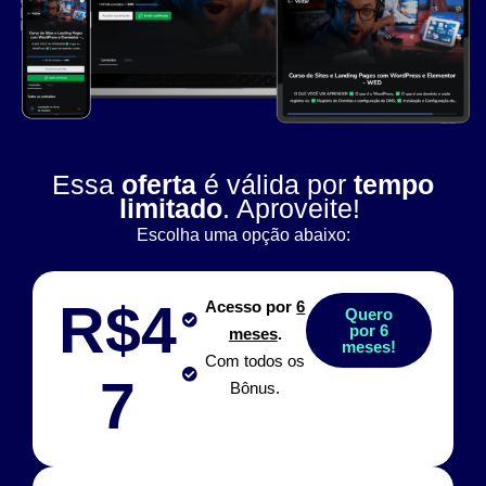
Essa
oferta
é válida por
tempo
limitado
. Aproveite!
Escolha uma opção abaixo:
R$4
Acesso por
6
Quero
por 6
meses
.
meses!
Com todos os
7
Bônus.