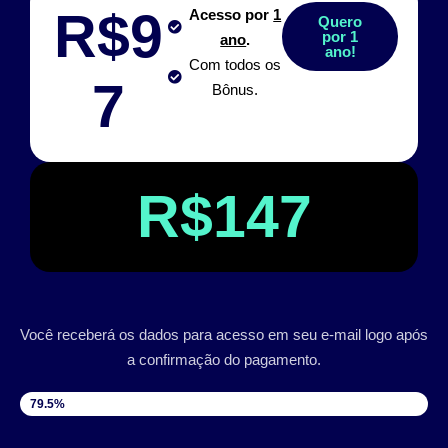
R$9
Acesso por
1
Quero
por 1
ano
.
ano!
Com todos os
7
Bônus.
R$147
Você receberá os dados para acesso em seu e-mail logo após
a confirmação do pagamento.
VAGAS DISPONÍVEIS
79.5%