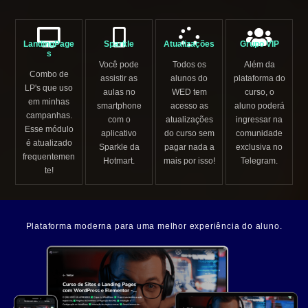
LandingPage
Sparkle
Atualizações
Grupo VIP
s
Você pode
Todos os
Além da
Combo de
assistir as
alunos do
plataforma do
LP's que uso
aulas no
WED tem
curso, o
em minhas
smartphone
acesso as
aluno poderá
campanhas.
com o
atualizações
ingressar na
Esse módulo
aplicativo
do curso sem
comunidade
é atualizado
Sparkle da
pagar nada a
exclusiva no
frequentemen
Hotmart.
mais por isso!
Telegram.
te!
Plataforma moderna para uma melhor experiência do aluno.