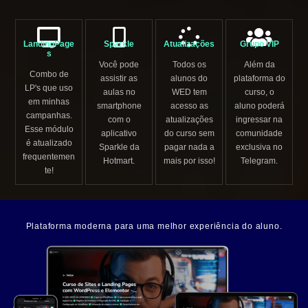
LandingPage
Sparkle
Atualizações
Grupo VIP
s
Você pode
Todos os
Além da
Combo de
assistir as
alunos do
plataforma do
LP's que uso
aulas no
WED tem
curso, o
em minhas
smartphone
acesso as
aluno poderá
campanhas.
com o
atualizações
ingressar na
Esse módulo
aplicativo
do curso sem
comunidade
é atualizado
Sparkle da
pagar nada a
exclusiva no
frequentemen
Hotmart.
mais por isso!
Telegram.
te!
Plataforma moderna para uma melhor experiência do aluno.