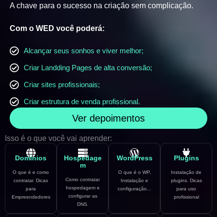
A chave para o sucesso na criação sem complicação.
Com o WED você poderá:
Alcançar seus sonhos e viver melhor;
Criar Landding Pages de alta conversão;
Criar sites profissionais;
Criar estrutura de venda profissional.
Ver depoimentos
Isso é o que você vai aprender:
Domínios
Hospedage
WordPress
Plugins
m
O que é e como
O que é o WP,
Instalação de
Como contratar
contratar. Dicas
Instalação e
plugins. Dicas
hospedagem e
para
configuração...
para uso
configurar as
Empreendedores
profissional
DNS.