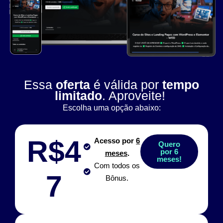
Essa
oferta
é válida por
tempo
limitado
. Aproveite!
Escolha uma opção abaixo:
R$4
Acesso por
6
Quero
por 6
meses
.
meses!
Com todos os
7
Bônus.