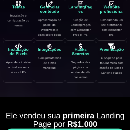
Temas
Gerenciar
LandingPag
WebSite
contéudo
es
profissional
Instalação e
Apresentação do
Criação de
Estruturando um
configuração de
painel do
LandingPages
site profissional
temas
WordPress e
com Elementor
com elementor
dicas sobre posts
Free e Pro.
pro.
Instalação
Integrações
Hacks
Precificação
de Pixels
Secretos
Com plataformas
O segredo para
Aprenda a instalar
Segredos das
de e-mail
faturar muito com
o pixel em seus
páginas de
marketing.
criação de Sites e
sites e LP's
vendas de alta
Landing Pages
conversão
Ele vendeu sua
primeira
Landing
Page por
R$1.000