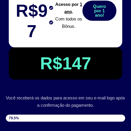
R$9
Acesso por
1
Quero
por 1
ano
.
ano!
Com todos os
7
Bônus.
R$147
Você receberá os dados para acesso em seu e-mail logo após
a confirmação do pagamento.
VAGAS DISPONÍVEIS
79.5%