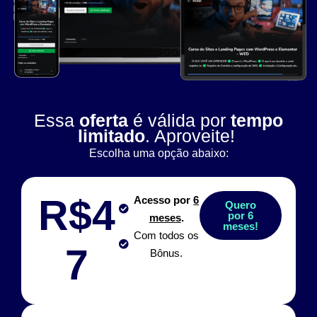
Essa
oferta
é válida por
tempo
limitado
. Aproveite!
Escolha uma opção abaixo:
R$4
Acesso por
6
Quero
por 6
meses
.
meses!
Com todos os
7
Bônus.