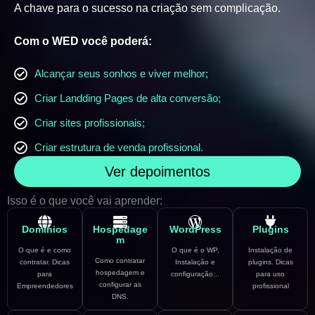
A chave para o sucesso na criação sem complicação.
Com o WED você poderá:
Alcançar seus sonhos e viver melhor;
Criar Landding Pages de alta conversão;
Criar sites profissionais;
Criar estrutura de venda profissional.
Ver depoimentos
Isso é o que você vai aprender:
Domínios
Hospedage
WordPress
Plugins
m
O que é e como
O que é o WP,
Instalação de
Como contratar
contratar. Dicas
Instalação e
plugins. Dicas
hospedagem e
para
configuração...
para uso
configurar as
Empreendedores
profissional
DNS.