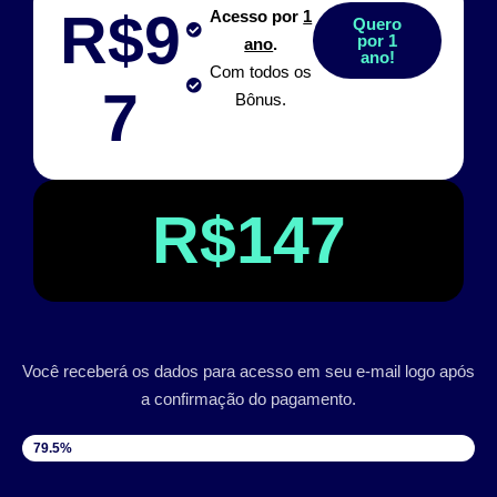
R$9
Acesso por
1
Quero
por 1
ano
.
ano!
Com todos os
7
Bônus.
R$147
Você receberá os dados para acesso em seu e-mail logo após
a confirmação do pagamento.
VAGAS DISPONÍVEIS
79.5%