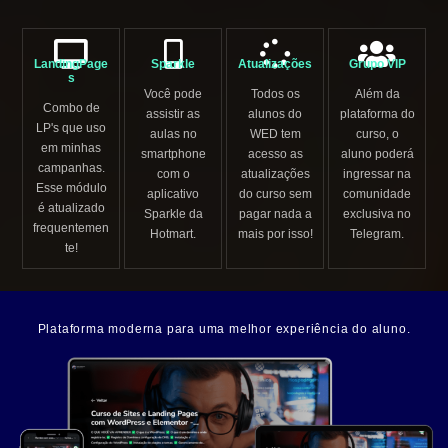
LandingPage
Sparkle
Atualizações
Grupo VIP
s
Você pode
Todos os
Além da
Combo de
assistir as
alunos do
plataforma do
LP's que uso
aulas no
WED tem
curso, o
em minhas
smartphone
acesso as
aluno poderá
campanhas.
com o
atualizações
ingressar na
Esse módulo
aplicativo
do curso sem
comunidade
é atualizado
Sparkle da
pagar nada a
exclusiva no
frequentemen
Hotmart.
mais por isso!
Telegram.
te!
Plataforma moderna para uma melhor experiência do aluno.