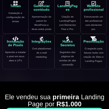
Temas
Gerenciar
LandingPag
WebSite
contéudo
es
profissional
Instalação e
Apresentação do
Criação de
Estruturando um
configuração de
painel do
LandingPages
site profissional
temas
WordPress e
com Elementor
com elementor
dicas sobre posts
Free e Pro.
pro.
Instalação
Integrações
Hacks
Precificação
de Pixels
Secretos
Com plataformas
O segredo para
Aprenda a instalar
Segredos das
de e-mail
faturar muito com
o pixel em seus
páginas de
marketing.
criação de Sites e
sites e LP's
vendas de alta
Landing Pages
conversão
Ele vendeu sua
primeira
Landing
Page por
R$1.000