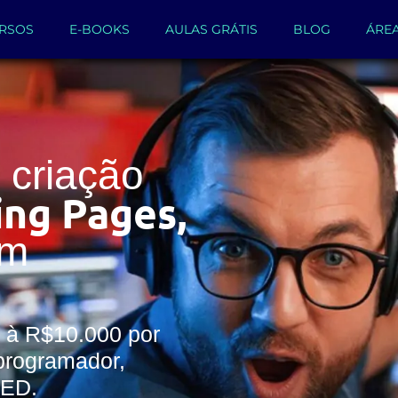
RSOS
E-BOOKS
AULAS GRÁTIS
BLOG
ÁRE
criação
ing Pages,
um
 à R$10.000 por
programador,
WED.