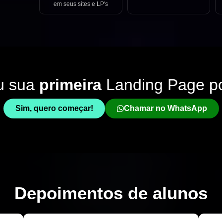
em seus sites e LP's
u sua
primeira
Landing Page p
Sim, quero começar!
Chamar no WhatsApp
Depoimentos de
alunos