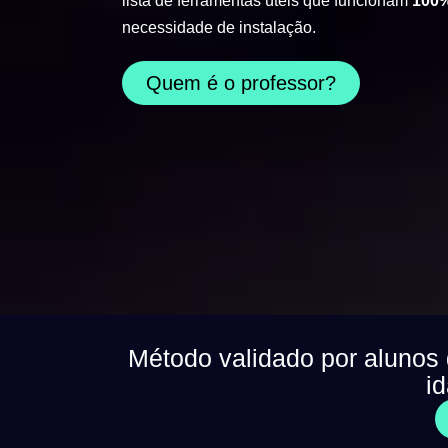
lista de ferramentas úteis que funcionam
100%
necessidade de instalação.
Quem é o professor?
Método validado por alunos
i