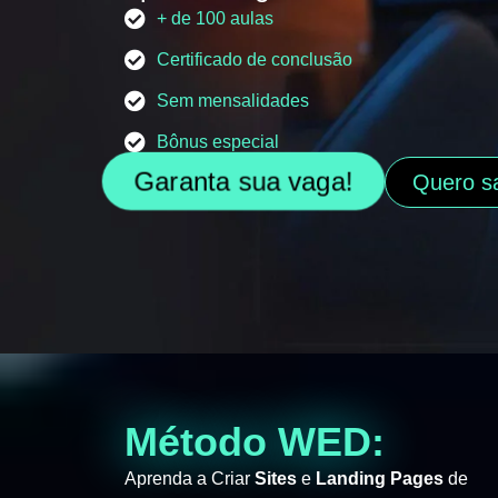
+ de 100 aulas
Certificado de conclusão
Sem mensalidades
Bônus especial
Garanta sua vaga!
Quero s
Método WED:
Aprenda a Criar
Sites
e
Landing Pages
de