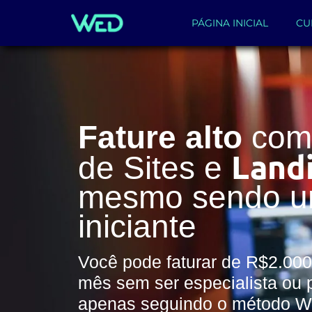
PÁGINA INICIAL
CU
Fature alto
com 
Land
de Sites e
mesmo sendo 
iniciante
Você pode faturar de R$2.000
mês sem ser especialista ou 
apenas seguindo o método 