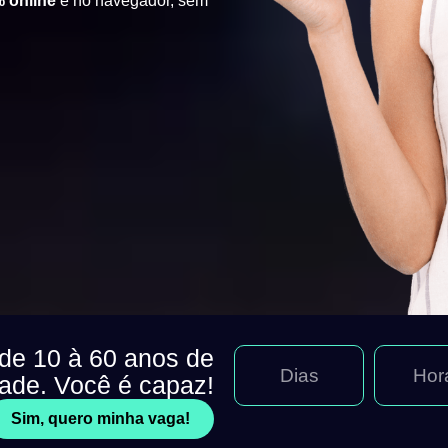
 online
e no navegador, sem
 de 10 à 60 anos de
Dias
Hor
dade. Você é capaz!
Sim, quero minha vaga!