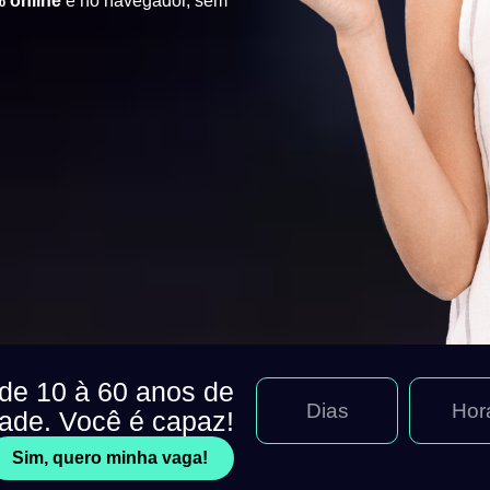
 online
e no navegador, sem
 de 10 à 60 anos de
Dias
Hor
dade. Você é capaz!
Sim, quero minha vaga!