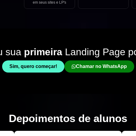
em seus sites e LP's
u sua
primeira
Landing Page p
Sim, quero começar!
Chamar no WhatsApp
Depoimentos de
alunos