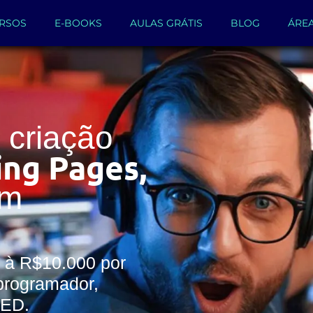
RSOS
E-BOOKS
AULAS GRÁTIS
BLOG
ÁRE
criação
ing Pages,
um
 à R$10.000 por
programador,
WED.