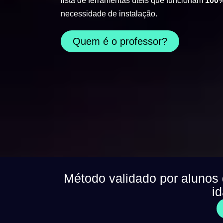
lista de ferramentas úteis que funcionam
100%
necessidade de instalação.
Quem é o professor?
Método validado por alunos
i