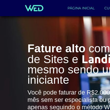
PÁGINA INICIAL
CU
Fature alto
com 
Land
de Sites e
mesmo sendo 
iniciante
Você pode faturar de R$2.000
mês sem ser especialista ou 
apenas seguindo o método 