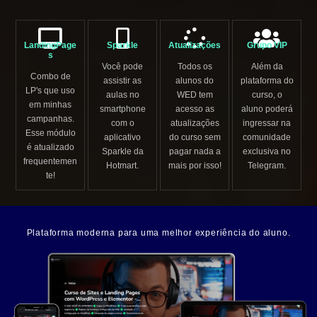
LandingPage
Sparkle
Atualizações
Grupo VIP
s
Você pode
Todos os
Além da
Combo de
assistir as
alunos do
plataforma do
LP's que uso
aulas no
WED tem
curso, o
em minhas
smartphone
acesso as
aluno poderá
campanhas.
com o
atualizações
ingressar na
Esse módulo
aplicativo
do curso sem
comunidade
é atualizado
Sparkle da
pagar nada a
exclusiva no
frequentemen
Hotmart.
mais por isso!
Telegram.
te!
Plataforma moderna para uma melhor experiência do aluno.