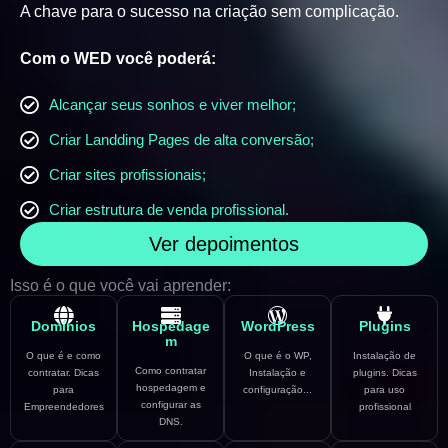
A chave para o sucesso na criação sem complicação.
Com o WED você poderá:
Alcançar seus sonhos e viver melhor;
Criar Landding Pages de alta conversão;
Criar sites profissionais;
Criar estrutura de venda profissional.
Ver depoimentos
Isso é o que você vai aprender:
Domínios
Hospedage
WordPress
Plugins
m
O que é e como
O que é o WP,
Instalação de
Como contratar
contratar. Dicas
Instalação e
plugins. Dicas
hospedagem e
para
configuração...
para uso
configurar as
Empreendedores
profissional
DNS.