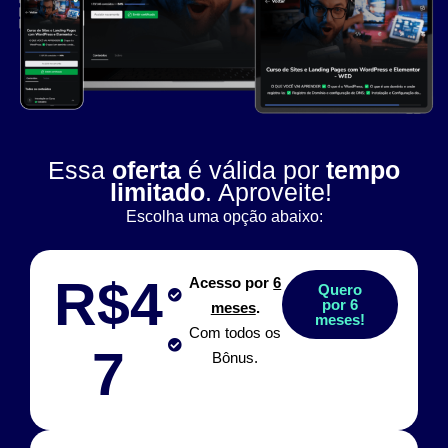
Essa
oferta
é válida por
tempo
limitado
. Aproveite!
Escolha uma opção abaixo:
R$4
Acesso por
6
Quero
por 6
meses
.
meses!
Com todos os
7
Bônus.