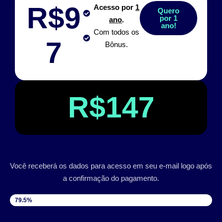
R$9
Acesso por
1
Quero
por 1
ano
.
ano!
Com todos os
7
Bônus.
R$147
Você receberá os dados para acesso em seu e-mail logo após
a confirmação do pagamento.
VAGAS DISPONÍVEIS
79.5%