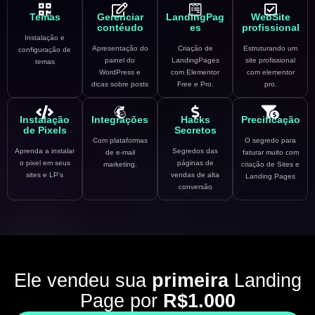
Temas
Gerenciar
LandingPag
WebSite
contéudo
es
profissional
Instalação e
Apresentação do
Criação de
Estruturando um
configuração de
painel do
LandingPages
site profissional
temas
WordPress e
com Elementor
com elementor
dicas sobre posts
Free e Pro.
pro.
Instalação
Integrações
Hacks
Precificação
de Pixels
Secretos
Com plataformas
O segredo para
Aprenda a instalar
Segredos das
de e-mail
faturar muito com
o pixel em seus
páginas de
marketing.
criação de Sites e
sites e LP's
vendas de alta
Landing Pages
conversão
Ele vendeu sua
primeira
Landing
Page por
R$1.000