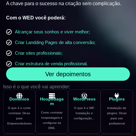
A chave para o sucesso na criação sem complicação.
Com o WED você poderá:
Alcançar seus sonhos e viver melhor;
Criar Landding Pages de alta conversão;
Criar sites profissionais;
Criar estrutura de venda profissional.
Ver depoimentos
Isso é o que você vai aprender:
Domínios
Hospedage
WordPress
Plugins
m
O que é e como
O que é o WP,
Instalação de
Como contratar
contratar. Dicas
Instalação e
plugins. Dicas
hospedagem e
para
configuração...
para uso
configurar as
Empreendedores
profissional
DNS.