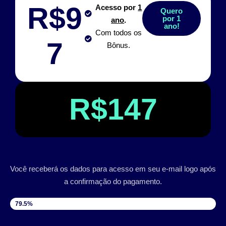
R$9
Acesso por
1
Quero
por 1
ano
.
ano!
Com todos os
7
Bônus.
R$147
Você receberá os dados para acesso em seu e-mail logo após
a confirmação do pagamento.
VAGAS DISPONÍVEIS
79.5%