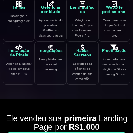
Temas
Gerenciar
LandingPag
WebSite
contéudo
es
profissional
Instalação e
Apresentação do
Criação de
Estruturando um
configuração de
painel do
LandingPages
site profissional
temas
WordPress e
com Elementor
com elementor
dicas sobre posts
Free e Pro.
pro.
Instalação
Integrações
Hacks
Precificação
de Pixels
Secretos
Com plataformas
O segredo para
Aprenda a instalar
Segredos das
de e-mail
faturar muito com
o pixel em seus
páginas de
marketing.
criação de Sites e
sites e LP's
vendas de alta
Landing Pages
conversão
Ele vendeu sua
primeira
Landing
Page por
R$1.000