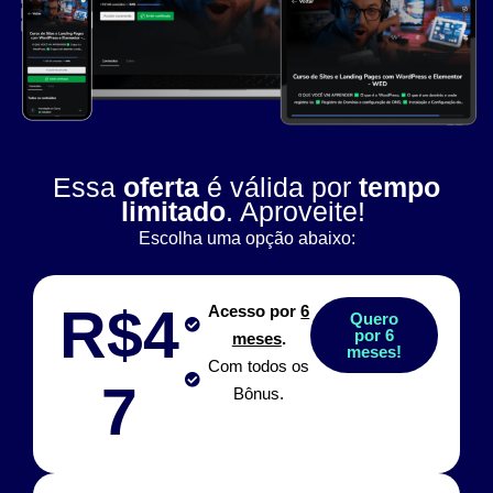
Essa
oferta
é válida por
tempo
limitado
. Aproveite!
Escolha uma opção abaixo:
R$4
Acesso por
6
Quero
por 6
meses
.
meses!
Com todos os
7
Bônus.