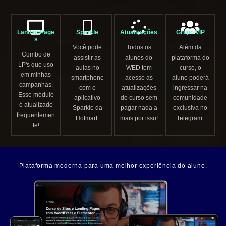
LandingPage
Sparkle
Atualizações
Grupo VIP
s
Você pode
Todos os
Além da
Combo de
assistir as
alunos do
plataforma do
LP's que uso
aulas no
WED tem
curso, o
em minhas
smartphone
acesso as
aluno poderá
campanhas.
com o
atualizações
ingressar na
Esse módulo
aplicativo
do curso sem
comunidade
é atualizado
Sparkle da
pagar nada a
exclusiva no
frequentemen
Hotmart.
mais por isso!
Telegram.
te!
Plataforma moderna para uma melhor experiência do aluno.