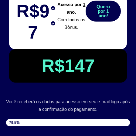
R$9
Acesso por
1
Quero
por 1
ano
.
ano!
Com todos os
7
Bônus.
R$147
Você receberá os dados para acesso em seu e-mail logo após
a confirmação do pagamento.
VAGAS DISPONÍVEIS
79.5%