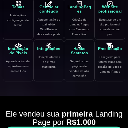
Temas
Gerenciar
LandingPag
WebSite
contéudo
es
profissional
Instalação e
Apresentação do
Criação de
Estruturando um
configuração de
painel do
LandingPages
site profissional
temas
WordPress e
com Elementor
com elementor
dicas sobre posts
Free e Pro.
pro.
Instalação
Integrações
Hacks
Precificação
de Pixels
Secretos
Com plataformas
O segredo para
Aprenda a instalar
Segredos das
de e-mail
faturar muito com
o pixel em seus
páginas de
marketing.
criação de Sites e
sites e LP's
vendas de alta
Landing Pages
conversão
Ele vendeu sua
primeira
Landing
Page por
R$1.000