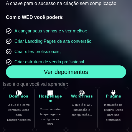
A chave para o sucesso na criação sem complicação.
Com o WED você poderá:
Alcançar seus sonhos e viver melhor;
Criar Landding Pages de alta conversão;
Criar sites profissionais;
Criar estrutura de venda profissional.
Ver depoimentos
Isso é o que você vai aprender:
Domínios
Hospedage
WordPress
Plugins
m
O que é e como
O que é o WP,
Instalação de
Como contratar
contratar. Dicas
Instalação e
plugins. Dicas
hospedagem e
para
configuração...
para uso
configurar as
Empreendedores
profissional
DNS.