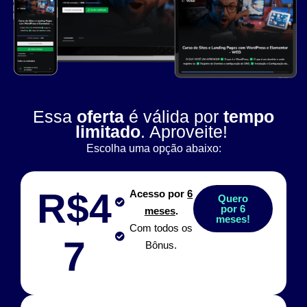
Essa
oferta
é válida por
tempo
limitado
. Aproveite!
Escolha uma opção abaixo:
R$4
Acesso por
6
Quero
por 6
meses
.
meses!
Com todos os
7
Bônus.