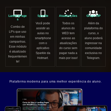
LandingPage
Sparkle
Atualizações
Grupo VIP
s
Você pode
Todos os
Além da
Combo de
assistir as
alunos do
plataforma do
LP's que uso
aulas no
WED tem
curso, o
em minhas
smartphone
acesso as
aluno poderá
campanhas.
com o
atualizações
ingressar na
Esse módulo
aplicativo
do curso sem
comunidade
é atualizado
Sparkle da
pagar nada a
exclusiva no
frequentemen
Hotmart.
mais por isso!
Telegram.
te!
Plataforma moderna para uma melhor experiência do aluno.