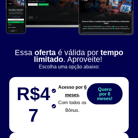
Essa
oferta
é válida por
tempo
limitado
. Aproveite!
Escolha uma opção abaixo:
R$4
Acesso por
6
Quero
por 6
meses
.
meses!
Com todos os
7
Bônus.