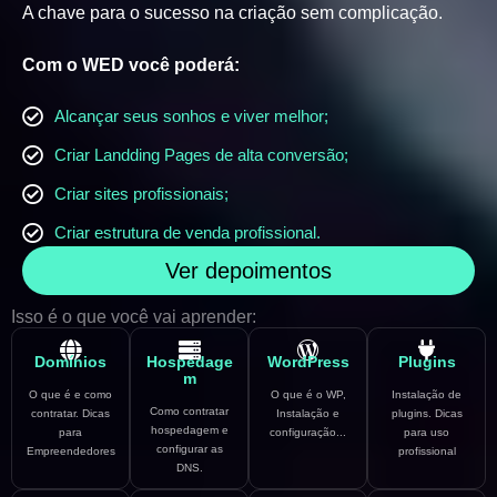
A chave para o sucesso na criação sem complicação.
Com o WED você poderá:
Alcançar seus sonhos e viver melhor;
Criar Landding Pages de alta conversão;
Criar sites profissionais;
Criar estrutura de venda profissional.
Ver depoimentos
Isso é o que você vai aprender:
Domínios
Hospedage
WordPress
Plugins
m
O que é e como
O que é o WP,
Instalação de
Como contratar
contratar. Dicas
Instalação e
plugins. Dicas
hospedagem e
para
configuração...
para uso
configurar as
Empreendedores
profissional
DNS.