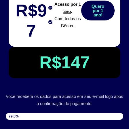
R$9
Acesso por
1
Quero
por 1
ano
.
ano!
Com todos os
7
Bônus.
R$147
Você receberá os dados para acesso em seu e-mail logo após
a confirmação do pagamento.
VAGAS DISPONÍVEIS
79.5%