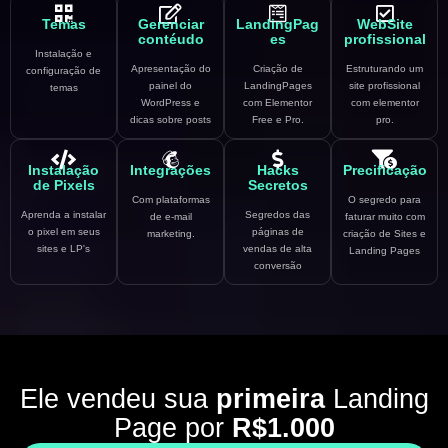
Temas
Gerenciar
LandingPag
WebSite
contéudo
es
profissional
Instalação e
Apresentação do
Criação de
Estruturando um
configuração de
painel do
LandingPages
site profissional
temas
WordPress e
com Elementor
com elementor
dicas sobre posts
Free e Pro.
pro.
Instalação
Integrações
Hacks
Precificação
de Pixels
Secretos
Com plataformas
O segredo para
Aprenda a instalar
Segredos das
de e-mail
faturar muito com
o pixel em seus
páginas de
marketing.
criação de Sites e
sites e LP's
vendas de alta
Landing Pages
conversão
Ele vendeu sua
primeira
Landing
Page por
R$1.000