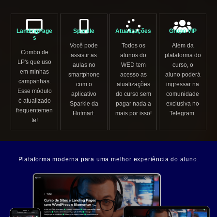
LandingPage
Sparkle
Atualizações
Grupo VIP
s
Você pode
Todos os
Além da
Combo de
assistir as
alunos do
plataforma do
LP's que uso
aulas no
WED tem
curso, o
em minhas
smartphone
acesso as
aluno poderá
campanhas.
com o
atualizações
ingressar na
Esse módulo
aplicativo
do curso sem
comunidade
é atualizado
Sparkle da
pagar nada a
exclusiva no
frequentemen
Hotmart.
mais por isso!
Telegram.
te!
Plataforma moderna para uma melhor experiência do aluno.