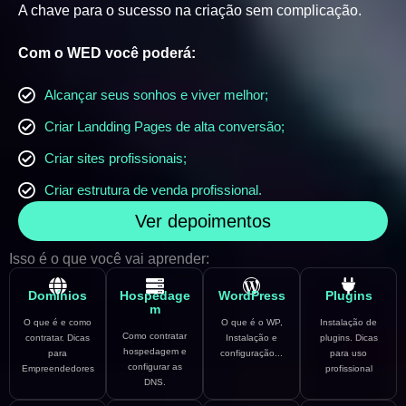
A chave para o sucesso na criação sem complicação.
Com o WED você poderá:
Alcançar seus sonhos e viver melhor;
Criar Landding Pages de alta conversão;
Criar sites profissionais;
Criar estrutura de venda profissional.
Ver depoimentos
Isso é o que você vai aprender:
Domínios
Hospedage
WordPress
Plugins
m
O que é e como
O que é o WP,
Instalação de
Como contratar
contratar. Dicas
Instalação e
plugins. Dicas
hospedagem e
para
configuração...
para uso
configurar as
Empreendedores
profissional
DNS.