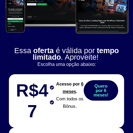
Essa
oferta
é válida por
tempo
limitado
. Aproveite!
Escolha uma opção abaixo:
R$4
Acesso por
6
Quero
por 6
meses
.
meses!
Com todos os
7
Bônus.