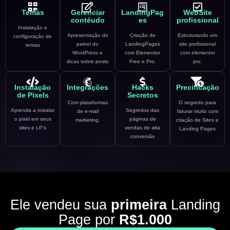
Temas
Gerenciar
LandingPag
WebSite
contéudo
es
profissional
Instalação e
Apresentação do
Criação de
Estruturando um
configuração de
painel do
LandingPages
site profissional
temas
WordPress e
com Elementor
com elementor
dicas sobre posts
Free e Pro.
pro.
Instalação
Integrações
Hacks
Precificação
de Pixels
Secretos
Com plataformas
O segredo para
Aprenda a instalar
Segredos das
de e-mail
faturar muito com
o pixel em seus
páginas de
marketing.
criação de Sites e
sites e LP's
vendas de alta
Landing Pages
conversão
Ele vendeu sua
primeira
Landing
Page por
R$1.000