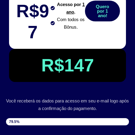
R$9
Acesso por
1
Quero
por 1
ano
.
ano!
Com todos os
7
Bônus.
R$147
Você receberá os dados para acesso em seu e-mail logo após
a confirmação do pagamento.
VAGAS DISPONÍVEIS
79.5%