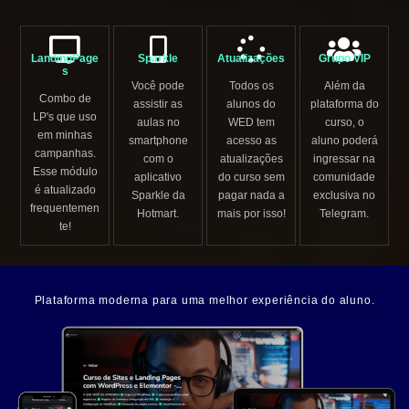
LandingPage
Sparkle
Atualizações
Grupo VIP
s
Você pode
Todos os
Além da
Combo de
assistir as
alunos do
plataforma do
LP's que uso
aulas no
WED tem
curso, o
em minhas
smartphone
acesso as
aluno poderá
campanhas.
com o
atualizações
ingressar na
Esse módulo
aplicativo
do curso sem
comunidade
é atualizado
Sparkle da
pagar nada a
exclusiva no
frequentemen
Hotmart.
mais por isso!
Telegram.
te!
Plataforma moderna para uma melhor experiência do aluno.