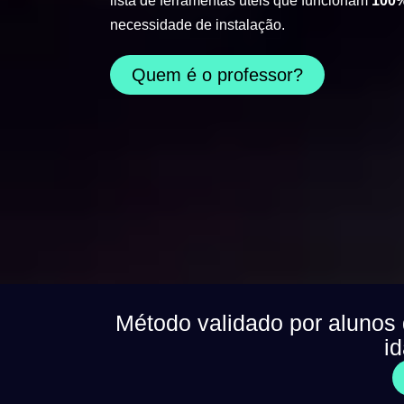
lista de ferramentas úteis que funcionam
100%
necessidade de instalação.
Quem é o professor?
Método validado por alunos
i