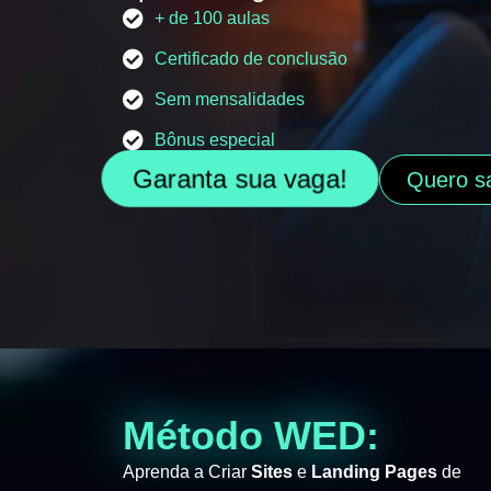
+ de 100 aulas
Certificado de conclusão
Sem mensalidades
Bônus especial
Garanta sua vaga!
Quero s
Método WED:
Aprenda a Criar
Sites
e
Landing Pages
de