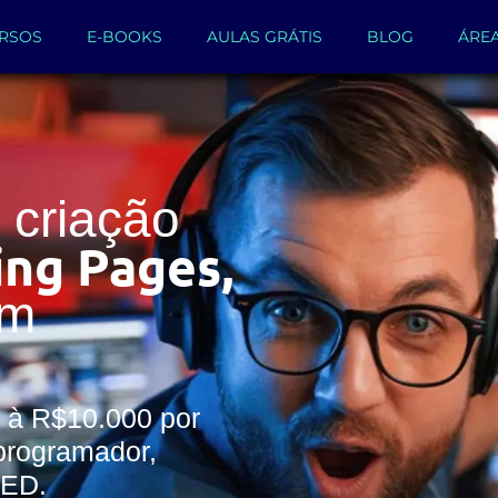
RSOS
E-BOOKS
AULAS GRÁTIS
BLOG
ÁRE
criação
ing Pages,
um
 à R$10.000 por
programador,
WED.