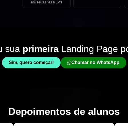
em seus sites e LP's
u sua
primeira
Landing Page p
Sim, quero começar!
Chamar no WhatsApp
Depoimentos de
alunos