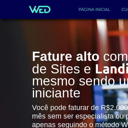
PÁGINA INICIAL
CU
Fature alto
com 
Land
de Sites e
mesmo sendo 
iniciante
Você pode faturar de R$2.000
mês sem ser especialista ou 
apenas seguindo o método 