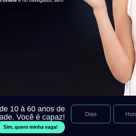
 online
e no navegador, sem
 de 10 à 60 anos de
Dias
Hor
dade. Você é capaz!
Sim, quero minha vaga!