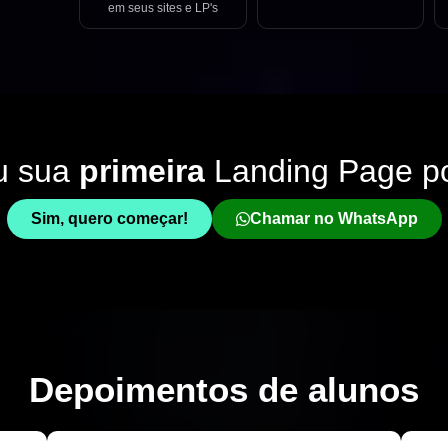
em seus sites e LP's
u sua
primeira
Landing Page p
Sim, quero começar!
Chamar no WhatsApp
Depoimentos de
alunos