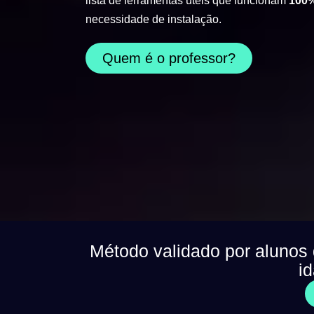
lista de ferramentas úteis que funcionam
100%
necessidade de instalação.
Quem é o professor?
Método validado por alunos
i