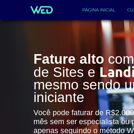
PÁGINA INICIAL
CU
Fature alto
com 
Land
de Sites e
mesmo sendo 
iniciante
Você pode faturar de R$2.000
mês sem ser especialista ou 
apenas seguindo o método 