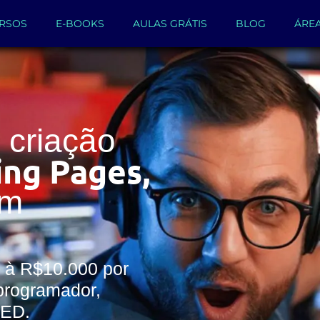
RSOS
E-BOOKS
AULAS GRÁTIS
BLOG
ÁRE
criação
ing Pages,
um
 à R$10.000 por
programador,
WED.