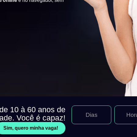
 online
e no navegador, sem
 de 10 à 60 anos de
Dias
Hor
dade. Você é capaz!
Sim, quero minha vaga!