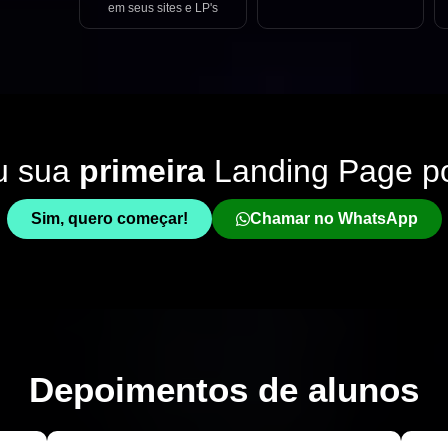
em seus sites e LP's
u sua
primeira
Landing Page p
Sim, quero começar!
Chamar no WhatsApp
Depoimentos de
alunos