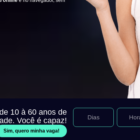
 online
e no navegador, sem
 de 10 à 60 anos de
Dias
Hor
dade. Você é capaz!
Sim, quero minha vaga!