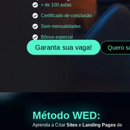
+ de 100 aulas
Certificado de conclusão
Sem mensalidades
Bônus especial
Garanta sua vaga!
Quero s
Método WED:
Aprenda a Criar
Sites
e
Landing Pages
de