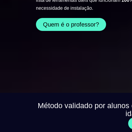
lista de ferramentas úteis que funcionam
100%
necessidade de instalação.
Quem é o professor?
Método validado por alunos
i