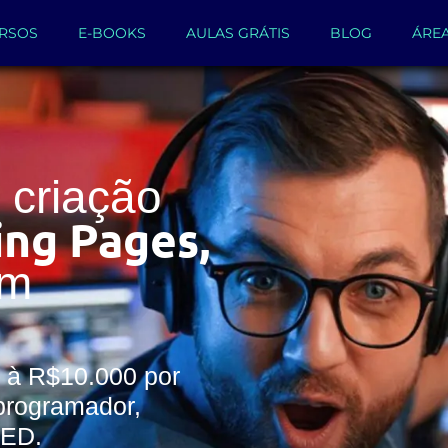
RSOS
E-BOOKS
AULAS GRÁTIS
BLOG
ÁRE
criação
ing Pages,
um
 à R$10.000 por
programador,
WED.