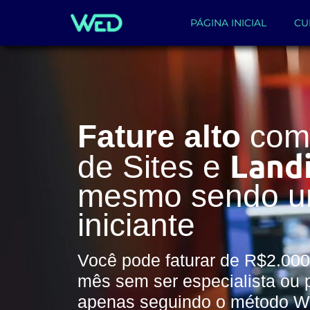
PÁGINA INICIAL
CU
Fature alto
com 
Land
de Sites e
mesmo sendo 
iniciante
Você pode faturar de R$2.000
mês sem ser especialista ou 
apenas seguindo o método 