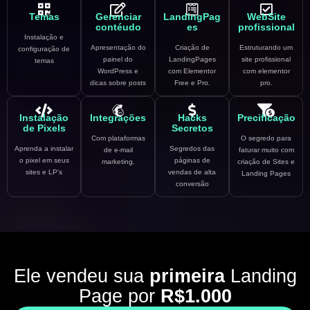
Temas
Gerenciar
LandingPag
WebSite
contéudo
es
profissional
Instalação e
Apresentação do
Criação de
Estruturando um
configuração de
painel do
LandingPages
site profissional
temas
WordPress e
com Elementor
com elementor
dicas sobre posts
Free e Pro.
pro.
Instalação
Integrações
Hacks
Precificação
de Pixels
Secretos
Com plataformas
O segredo para
Aprenda a instalar
Segredos das
de e-mail
faturar muito com
o pixel em seus
páginas de
marketing.
criação de Sites e
sites e LP's
vendas de alta
Landing Pages
conversão
Ele vendeu sua
primeira
Landing
Page por
R$1.000