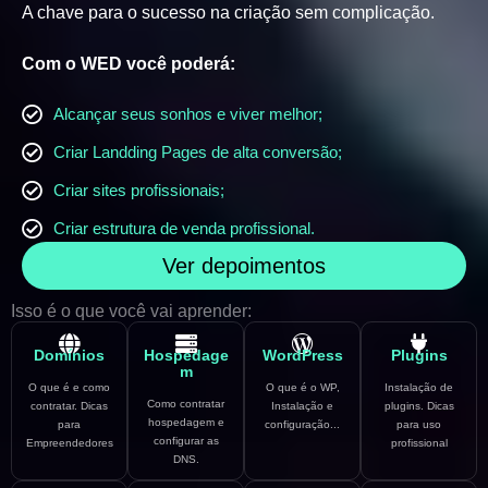
A chave para o sucesso na criação sem complicação.
Com o WED você poderá:
Alcançar seus sonhos e viver melhor;
Criar Landding Pages de alta conversão;
Criar sites profissionais;
Criar estrutura de venda profissional.
Ver depoimentos
Isso é o que você vai aprender:
Domínios
Hospedage
WordPress
Plugins
m
O que é e como
O que é o WP,
Instalação de
Como contratar
contratar. Dicas
Instalação e
plugins. Dicas
hospedagem e
para
configuração...
para uso
configurar as
Empreendedores
profissional
DNS.