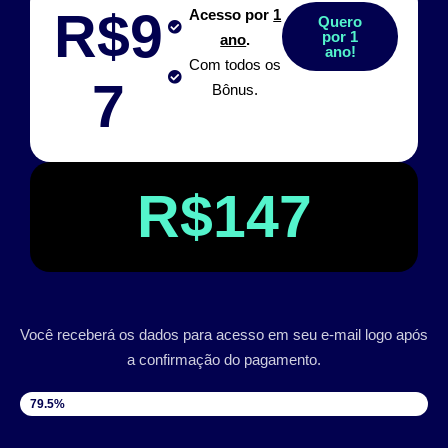
R$9
Acesso por
1
Quero
por 1
ano
.
ano!
Com todos os
7
Bônus.
R$147
Você receberá os dados para acesso em seu e-mail logo após
a confirmação do pagamento.
VAGAS DISPONÍVEIS
79.5%