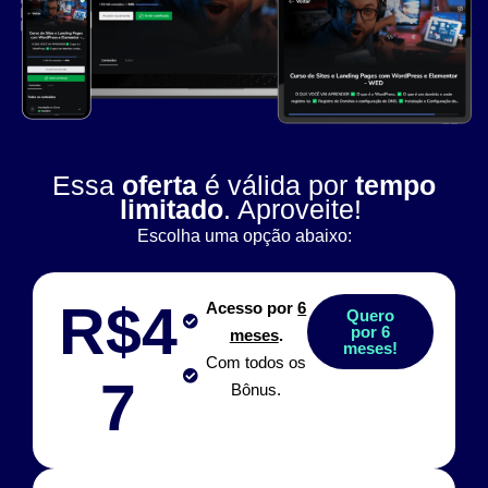
Essa
oferta
é válida por
tempo
limitado
. Aproveite!
Escolha uma opção abaixo:
R$4
Acesso por
6
Quero
por 6
meses
.
meses!
Com todos os
7
Bônus.