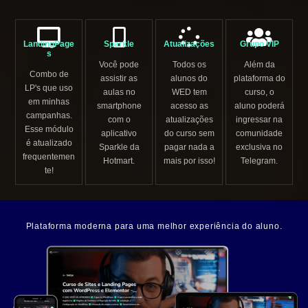
LandingPage
Sparkle
Atualizações
Grupo VIP
s
Você pode
Todos os
Além da
Combo de
assistir as
alunos do
plataforma do
LP's que uso
aulas no
WED tem
curso, o
em minhas
smartphone
acesso as
aluno poderá
campanhas.
com o
atualizações
ingressar na
Esse módulo
aplicativo
do curso sem
comunidade
é atualizado
Sparkle da
pagar nada a
exclusiva no
frequentemen
Hotmart.
mais por isso!
Telegram.
te!
Plataforma moderna para uma melhor experiência do aluno.