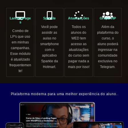
LandingPage
Sparkle
Atualizações
Grupo VIP
s
Você pode
Todos os
Além da
Combo de
assistir as
alunos do
plataforma do
LP's que uso
aulas no
WED tem
curso, o
em minhas
smartphone
acesso as
aluno poderá
campanhas.
com o
atualizações
ingressar na
Esse módulo
aplicativo
do curso sem
comunidade
é atualizado
Sparkle da
pagar nada a
exclusiva no
frequentemen
Hotmart.
mais por isso!
Telegram.
te!
Plataforma moderna para uma melhor experiência do aluno.