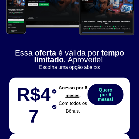
Essa
oferta
é válida por
tempo
limitado
. Aproveite!
Escolha uma opção abaixo:
R$4
Acesso por
6
Quero
por 6
meses
.
meses!
Com todos os
7
Bônus.