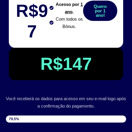
R$9
Acesso por
1
Quero
por 1
ano
.
ano!
Com todos os
7
Bônus.
R$147
Você receberá os dados para acesso em seu e-mail logo após
a confirmação do pagamento.
VAGAS DISPONÍVEIS
79.5%