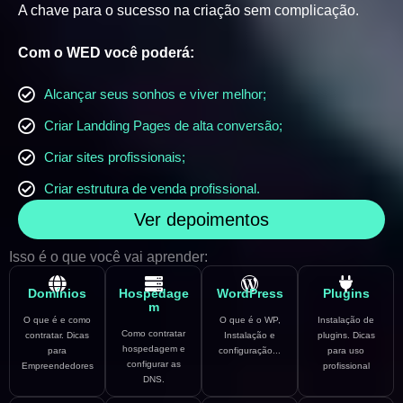
A chave para o sucesso na criação sem complicação.
Com o WED você poderá:
Alcançar seus sonhos e viver melhor;
Criar Landding Pages de alta conversão;
Criar sites profissionais;
Criar estrutura de venda profissional.
Ver depoimentos
Isso é o que você vai aprender:
Domínios
Hospedage
WordPress
Plugins
m
O que é e como
O que é o WP,
Instalação de
Como contratar
contratar. Dicas
Instalação e
plugins. Dicas
hospedagem e
para
configuração...
para uso
configurar as
Empreendedores
profissional
DNS.