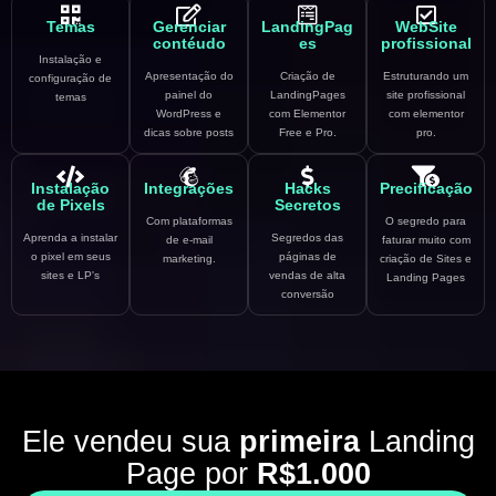
Temas
Gerenciar
LandingPag
WebSite
contéudo
es
profissional
Instalação e
Apresentação do
Criação de
Estruturando um
configuração de
painel do
LandingPages
site profissional
temas
WordPress e
com Elementor
com elementor
dicas sobre posts
Free e Pro.
pro.
Instalação
Integrações
Hacks
Precificação
de Pixels
Secretos
Com plataformas
O segredo para
Aprenda a instalar
Segredos das
de e-mail
faturar muito com
o pixel em seus
páginas de
marketing.
criação de Sites e
sites e LP's
vendas de alta
Landing Pages
conversão
Ele vendeu sua
primeira
Landing
Page por
R$1.000