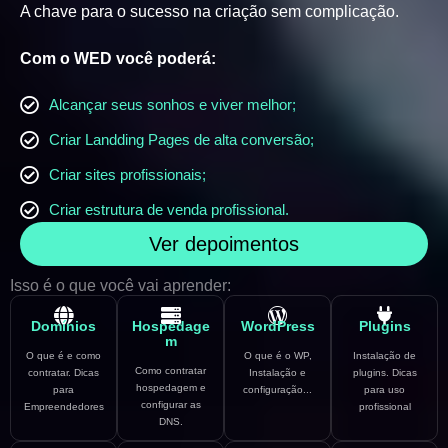
A chave para o sucesso na criação sem complicação.
Com o WED você poderá:
Alcançar seus sonhos e viver melhor;
Criar Landding Pages de alta conversão;
Criar sites profissionais;
Criar estrutura de venda profissional.
Ver depoimentos
Isso é o que você vai aprender:
Domínios
Hospedage
WordPress
Plugins
m
O que é e como
O que é o WP,
Instalação de
Como contratar
contratar. Dicas
Instalação e
plugins. Dicas
hospedagem e
para
configuração...
para uso
configurar as
Empreendedores
profissional
DNS.