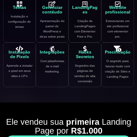
Temas
Gerenciar
LandingPag
WebSite
contéudo
es
profissional
Instalação e
Apresentação do
Criação de
Estruturando um
configuração de
painel do
LandingPages
site profissional
temas
WordPress e
com Elementor
com elementor
dicas sobre posts
Free e Pro.
pro.
Instalação
Integrações
Hacks
Precificação
de Pixels
Secretos
Com plataformas
O segredo para
Aprenda a instalar
Segredos das
de e-mail
faturar muito com
o pixel em seus
páginas de
marketing.
criação de Sites e
sites e LP's
vendas de alta
Landing Pages
conversão
Ele vendeu sua
primeira
Landing
Page por
R$1.000