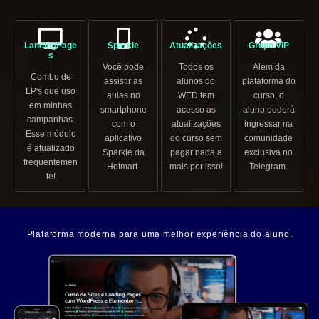
LandingPage
Sparkle
Atualizações
Grupo VIP
s
Você pode
Todos os
Além da
Combo de
assistir as
alunos do
plataforma do
LP's que uso
aulas no
WED tem
curso, o
em minhas
smartphone
acesso as
aluno poderá
campanhas.
com o
atualizações
ingressar na
Esse módulo
aplicativo
do curso sem
comunidade
é atualizado
Sparkle da
pagar nada a
exclusiva no
frequentemen
Hotmart.
mais por isso!
Telegram.
te!
Plataforma moderna para uma melhor experiência do aluno.