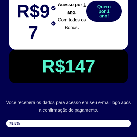
R$9
Acesso por
1
Quero
por 1
ano
.
ano!
Com todos os
7
Bônus.
R$147
Você receberá os dados para acesso em seu e-mail logo após
a confirmação do pagamento.
VAGAS DISPONÍVEIS
79.5%