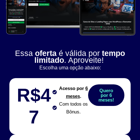
Essa
oferta
é válida por
tempo
limitado
. Aproveite!
Escolha uma opção abaixo:
R$4
Acesso por
6
Quero
por 6
meses
.
meses!
Com todos os
7
Bônus.