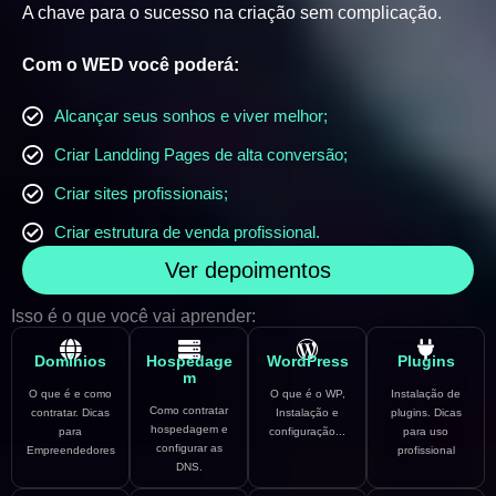
A chave para o sucesso na criação sem complicação.
Com o WED você poderá:
Alcançar seus sonhos e viver melhor;
Criar Landding Pages de alta conversão;
Criar sites profissionais;
Criar estrutura de venda profissional.
Ver depoimentos
Isso é o que você vai aprender:
Domínios
Hospedage
WordPress
Plugins
m
O que é e como
O que é o WP,
Instalação de
Como contratar
contratar. Dicas
Instalação e
plugins. Dicas
hospedagem e
para
configuração...
para uso
configurar as
Empreendedores
profissional
DNS.