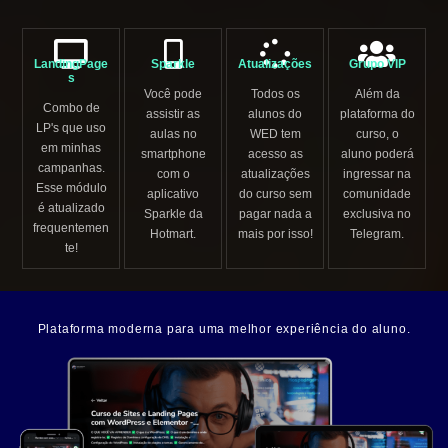
LandingPage
Sparkle
Atualizações
Grupo VIP
s
Você pode
Todos os
Além da
Combo de
assistir as
alunos do
plataforma do
LP's que uso
aulas no
WED tem
curso, o
em minhas
smartphone
acesso as
aluno poderá
campanhas.
com o
atualizações
ingressar na
Esse módulo
aplicativo
do curso sem
comunidade
é atualizado
Sparkle da
pagar nada a
exclusiva no
frequentemen
Hotmart.
mais por isso!
Telegram.
te!
Plataforma moderna para uma melhor experiência do aluno.