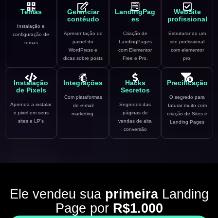
Temas
Gerenciar
LandingPag
WebSite
contéudo
es
profissional
Instalação e
Apresentação do
Criação de
Estruturando um
configuração de
painel do
LandingPages
site profissional
temas
WordPress e
com Elementor
com elementor
dicas sobre posts
Free e Pro.
pro.
Instalação
Integrações
Hacks
Precificação
de Pixels
Secretos
Com plataformas
O segredo para
Aprenda a instalar
Segredos das
de e-mail
faturar muito com
o pixel em seus
páginas de
marketing.
criação de Sites e
sites e LP's
vendas de alta
Landing Pages
conversão
Ele vendeu sua
primeira
Landing
Page por
R$1.000