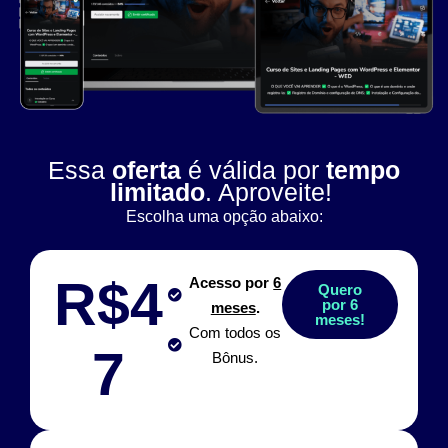
Essa
oferta
é válida por
tempo
limitado
. Aproveite!
Escolha uma opção abaixo:
R$4
Acesso por
6
Quero
por 6
meses
.
meses!
Com todos os
7
Bônus.