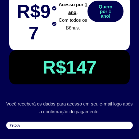
R$9
Acesso por
1
Quero
por 1
ano
.
ano!
Com todos os
7
Bônus.
R$147
Você receberá os dados para acesso em seu e-mail logo após
a confirmação do pagamento.
VAGAS DISPONÍVEIS
79.5%